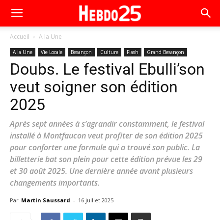
Accueil
A la Une
A la Une
Vie Locale
Besançon
Culture
Flash
Grand Besançon
Doubs. Le festival Ebulli’son
veut soigner son édition
2025
Après sept années à s’agrandir constamment, le festival
installé à Montfaucon veut profiter de son édition 2025
pour conforter une formule qui a trouvé son public. La
billetterie bat son plein pour cette édition prévue les 29
et 30 août 2025. Une dernière année avant plusieurs
changements importants.
Par
Martin Saussard
-
16 juillet 2025