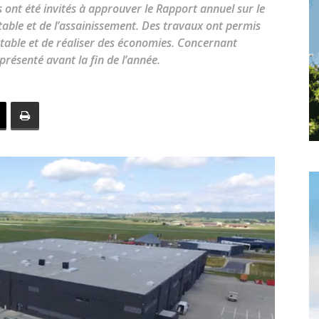
toute
s ont été invités à approuver le Rapport annuel sur le
otable et de l’assainissement. Des travaux ont permis
potable et de réaliser des économies. Concernant
résenté avant la fin de l’année.
l'info
locale
–