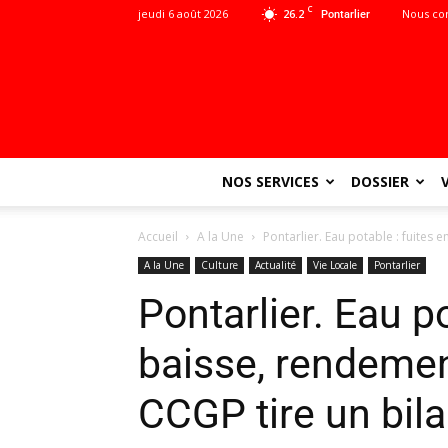
C
jeudi 6 août 2026
26.2
Nous co
Pontarlier
NOS SERVICES
DOSSIER
Accueil
A la Une
Pontarlier. Eau potable : fuites 
A la Une
Culture
Actualité
Vie Locale
Pontarlier
Pontarlier. Eau po
baisse, rendemen
CCGP tire un bila