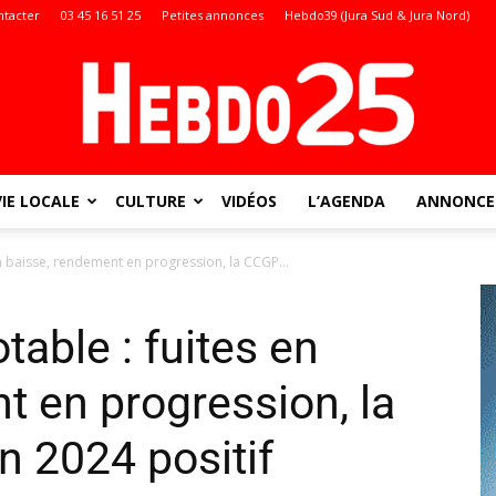
ntacter
03 45 16 51 25
Petites annonces
Hebdo39 (Jura Sud & Jura Nord)
VIE LOCALE
CULTURE
VIDÉOS
L’AGENDA
ANNONCES
Doubs
en baisse, rendement en progression, la CCGP...
table : fuites en
:
t en progression, la
n 2024 positif