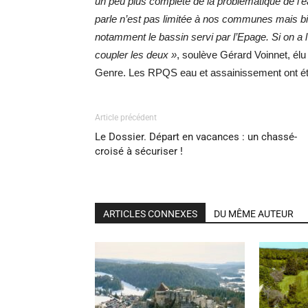
un peu plus complète de la problématique de l’e
parle n’est pas limitée à nos communes mais bi
notamment le bassin servi par l’Epage. Si on a l’
coupler les deux »
, soulève Gérard Voinnet, él
Genre. Les RPQS eau et assainissement ont ét
Article précédent
Le Dossier. Départ en vacances : un chassé-
croisé à sécuriser !
ARTICLES CONNEXES
DU MÊME AUTEUR