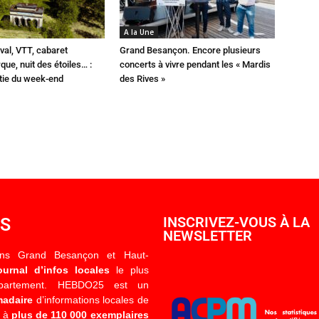
A la Une
val, VTT, cabaret
Grand Besançon. Encore plusieurs
que, nuit des étoiles… :
concerts à vivre pendant les « Mardis
rtie du week-end
des Rives »
OS
INSCRIVEZ-VOUS À LA
NEWSLETTER
ons Grand Besançon et Haut-
ournal d’infos locales
le plus
épartement. HEBDO25 est un
madaire
d’informations locales de
é à
plus de 110 000 exemplaires