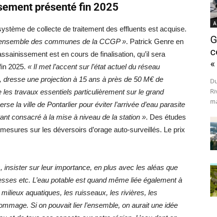
sement présenté fin 2025
A
ystème de collecte de traitement des effluents est acquise.
G
t l’ensemble des communes de la CCGP »
. Patrick Genre en
c
ssainissement est en cours de finalisation, qu’il sera
«
fin 2025.
« Il met l’accent sur l’état actuel du réseau
es, dresse une projection à 15 ans à près de 50 M€ de
Du
Ri
les travaux essentiels particulièrement sur le grand
ma
erse la ville de Pontarlier pour éviter l’arrivée d’eau parasite
tant consacré à la mise à niveau de la station »
. Des études
s mesures sur les déversoirs d’orage auto-surveillés. Le prix
, insister sur leur importance, en plus avec les aléas que
eresses etc. L’eau potable est quand même liée également à
milieux aquatiques, les ruisseaux, les rivières, les
 dommage. Si on pouvait lier l’ensemble, on aurait une idée