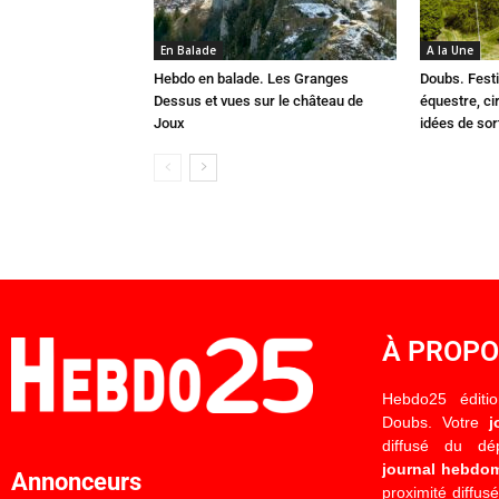
En Balade
A la Une
Hebdo en balade. Les Granges
Doubs. Festi
Dessus et vues sur le château de
équestre, cir
Joux
idées de so
À PROP
Hebdo25 éditi
Doubs. Votre
j
diffusé du d
journal hebdo
Annonceurs
proximité diffus