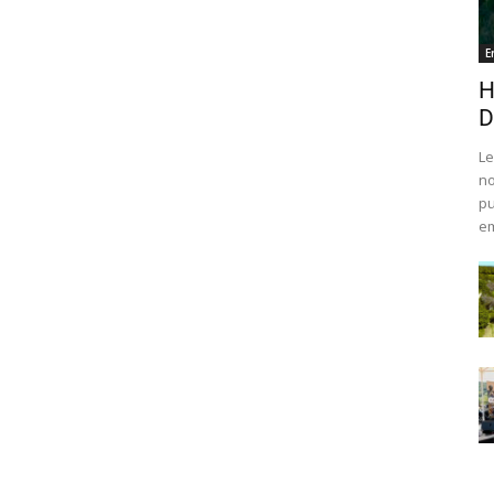
E
H
D
Le
no
pu
em