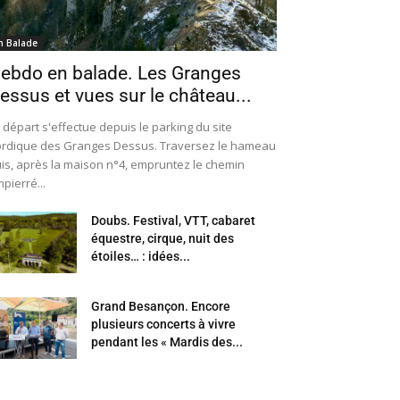
n Balade
ebdo en balade. Les Granges
essus et vues sur le château...
 départ s'effectue depuis le parking du site
rdique des Granges Dessus. Traversez le hameau
is, après la maison n°4, empruntez le chemin
pierré...
Doubs. Festival, VTT, cabaret
équestre, cirque, nuit des
étoiles… : idées...
Grand Besançon. Encore
plusieurs concerts à vivre
pendant les « Mardis des...