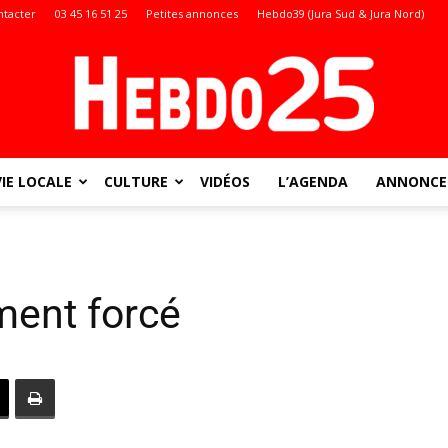
ntacter
03 45 16 51 25
Petites annonces
Hebdo39 (Jura Sud & Jura Nord)
VIE LOCALE
CULTURE
VIDÉOS
L’AGENDA
ANNONCES
Doubs
ment forcé
: