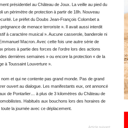
ent présidentiel au Château de Joux. La veille au pied du
abli un périmètre de protection à partir de 18h. Nouveau
écurité. Le préfet du Doubs Jean-François Colombet a
Hebdo25
prégnance de menace terroriste ». Il avait aussi interdit
tif à caractère musical ». Aucune casserole, banderole ni
d’Emmanuel Macron. Avec cette fois une autre série de
aux prises à partie des forces de l’ordre lors des actions
des dernières semaines » ou encore la protection « de la
e à Toussaint Louverture ».
on nom et qui ne contente pas grand monde. Pas de grand
trer ouvert au dialogue. Les manifestants eux, ont annoncé
raux de Pontarlier… à plus de 3 kilomètres du Château de
tomobilistes. Habitués aux bouchons lors des horaires de
é toute la journée avec ce déplacement.
Article suivant