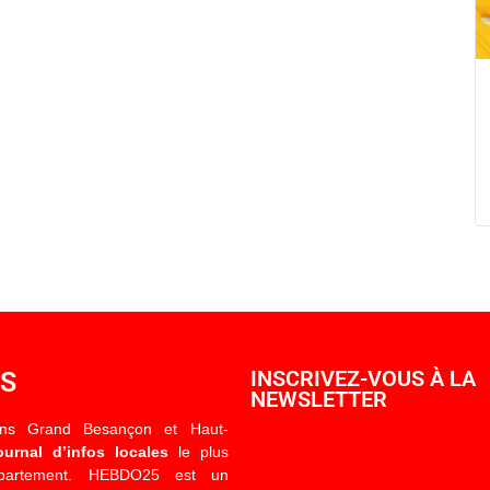
OS
INSCRIVEZ-VOUS À LA
NEWSLETTER
ons Grand Besançon et Haut-
ournal d’infos locales
le plus
épartement. HEBDO25 est un