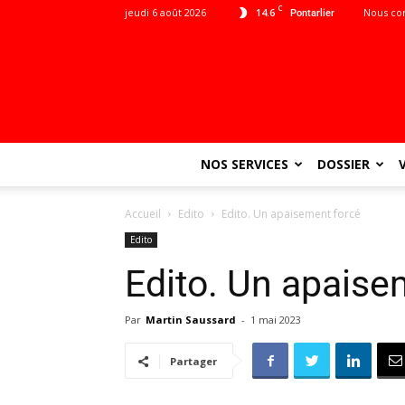
C
jeudi 6 août 2026
14.6
Nous co
Pontarlier
NOS SERVICES
DOSSIER
Accueil
Edito
Edito. Un apaisement forcé
Edito
Edito. Un apaise
Par
Martin Saussard
-
1 mai 2023
Partager