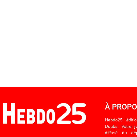
À PROP
Hebdo25 éditi
Doubs. Votre
j
diffusé du d