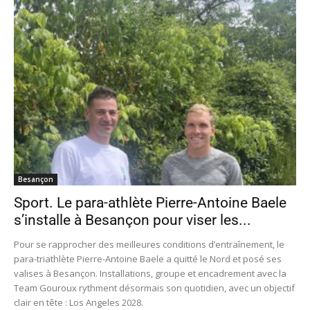
Besançon
Sport. Le para-athlète Pierre-Antoine Baele
s’installe à Besançon pour viser les...
Pour se rapprocher des meilleures conditions d’entraînement, le
para-triathlète Pierre-Antoine Baele a quitté le Nord et posé ses
valises à Besançon. Installations, groupe et encadrement avec la
Team Gouroux rythment désormais son quotidien, avec un objectif
clair en tête : Los Angeles 2028.