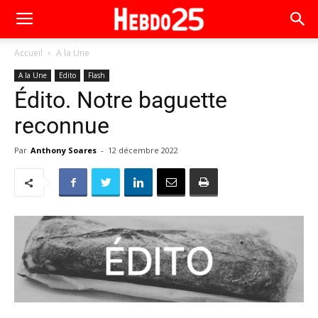
Accueil
A la Une
A la Une
Edito
Flash
Édito. Notre baguette
reconnue
Par
Anthony Soares
-
12 décembre 2022