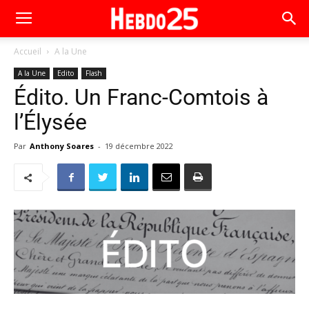
Accueil
A la Une
A la Une
Edito
Flash
Édito. Un Franc-Comtois à
l’Élysée
Par
Anthony Soares
-
19 décembre 2022