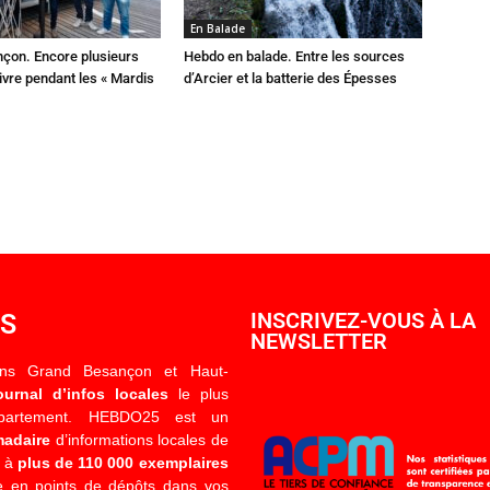
En Balade
çon. Encore plusieurs
Hebdo en balade. Entre les sources
ivre pendant les « Mardis
d’Arcier et la batterie des Épesses
OS
INSCRIVEZ-VOUS À LA
NEWSLETTER
ons Grand Besançon et Haut-
ournal d’infos locales
le plus
épartement. HEBDO25 est un
madaire
d’informations locales de
é à
plus de 110 000 exemplaires
 en points de dépôts dans vos