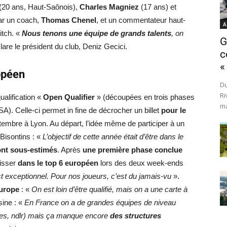
(20 ans, Haut-Saônois),
Charles Magniez
(17 ans) et
par un coach,
Thomas Chenel
, et un commentateur haut-
A
itch. «
Nous tenons une équipe de grands talents
, on
G
lare le président du club, Deniz Gecici.
c
«
opéen
Du
Ri
ualification «
Open Qualifier
» (découpées en trois phases
ma
A). Celle-ci permet in fine de décrocher un billet
pour le
tembre à Lyon. Au départ, l’idée même de participer à un
 Bisontins : «
L’objectif de cette année était d’être dans le
sont sous-estimés
. Après
une première phase conclue
hisser
dans le top 6 européen
lors des deux week-ends
st exceptionnel. Pour nos joueurs, c’est du jamais-vu
».
Europe
: «
On est loin d’être qualifié, mais on a une carte à
sine : «
En France on a de grandes équipes de niveau
ates, ndlr) mais ça manque encore
des structures