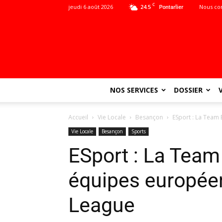
C
jeudi 6 août 2026
24.5
Nous co
Pontarlier
NOS SERVICES
DOSSIER
Accueil
Vie Locale
Besançon
ESport : La Team 
Vie Locale
Besançon
Sports
ESport : La Team
équipes europée
League