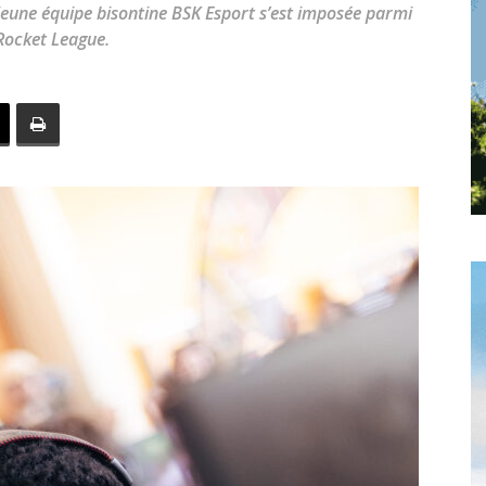
toute
jeune équipe bisontine BSK Esport s’est imposée parmi
Rocket League.
l'info
locale
–