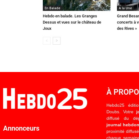
En Balade
A la Une
Hebdo en balade. Les Granges
Grand Besan
Dessus et vues sur le château de
concerts à v
Joux
des Rives »
À PROP
Hebdo25 éditi
Doubs. Votre
j
diffusé du d
journal hebdo
Annonceurs
proximité diffus
chaque semaine