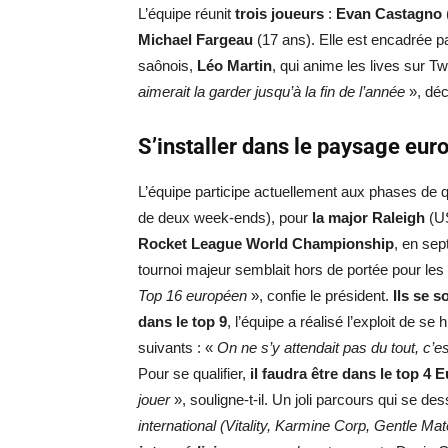
L’équipe réunit
trois joueurs
:
Evan Castagno
Michael Fargeau
(17 ans). Elle est encadrée 
saônois,
Léo Martin
, qui anime les lives sur Tw
aimerait la garder jusqu’à la fin de l’année
», déc
S’installer dans le paysage eur
L’équipe participe actuellement aux phases de q
de deux week-ends), pour
la major Raleigh
(US
Rocket League World Championship
, en sep
tournoi majeur semblait hors de portée pour les
Top 16 européen
», confie le président.
Ils se 
dans le top 9
, l’équipe a réalisé l’exploit de se 
suivants : «
On ne s’y attendait pas du tout, c’e
Pour se qualifier,
il faudra être dans le top 4 
jouer
», souligne-t-il. Un joli parcours qui se des
international (Vitality, Karmine Corp, Gentle M