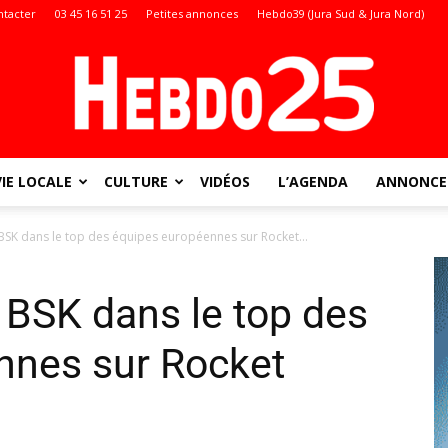
ntacter
03 45 16 51 25
Petites annonces
Hebdo39 (Jura Sud & Jura Nord)
VIE LOCALE
CULTURE
VIDÉOS
L’AGENDA
ANNONCES
Doubs
BSK dans le top des équipes européennes sur Rocket...
 BSK dans le top des
:
nnes sur Rocket