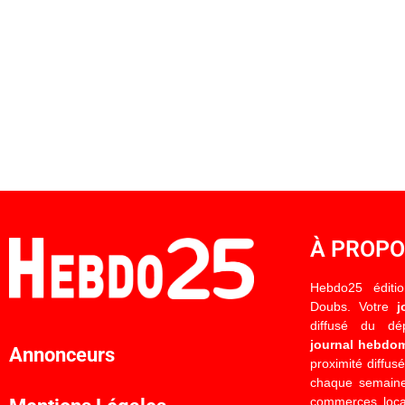
À PROP
Hebdo25 éditi
Doubs. Votre
j
diffusé du d
journal hebdo
Annonceurs
proximité diffus
chaque semaine
commerces locau