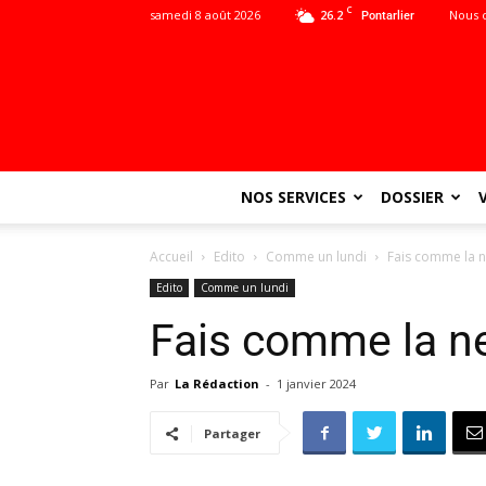
C
samedi 8 août 2026
26.2
Nous 
Pontarlier
NOS SERVICES
DOSSIER
Accueil
Edito
Comme un lundi
Fais comme la n
Edito
Comme un lundi
Fais comme la ne
Par
La Rédaction
-
1 janvier 2024
Partager