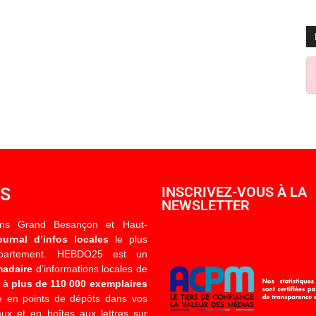
OS
INSCRIVEZ-VOUS À LA
NEWSLETTER
ons Grand Besançon et Haut-
ournal d’infos locales
le plus
épartement. HEBDO25 est un
madaire
d’informations locales de
é à
plus de 110 000 exemplaires
 en points de dépôts dans vos
x et en boîtes aux lettres sur