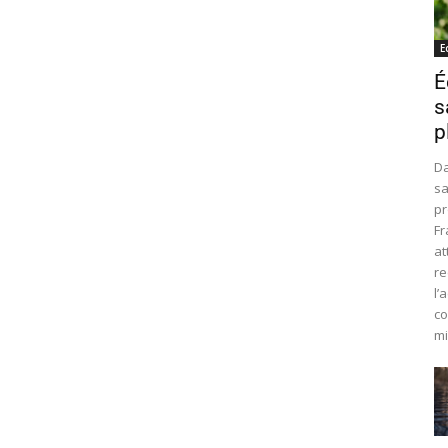
E
É
s
p
Da
sa
pr
Fr
at
re
l’
co
mi