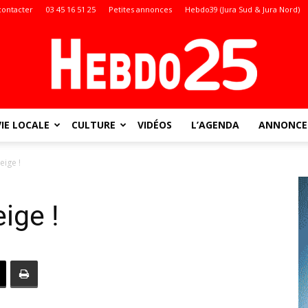
contacter
03 45 16 51 25
Petites annonces
Hebdo39 (Jura Sud & Jura Nord)
VIE LOCALE
CULTURE
VIDÉOS
L’AGENDA
ANNONCES
Doubs
eige !
ige !
: