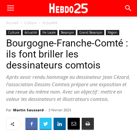
Accueil
Culture
Actualité
Culture
Actualité
Vie Locale
Besançon
Grand Besançon
Région
Bourgogne-Franche-Comté :
ils font briller les
dessinateurs comtois
Après avoir rendu hommage au dessinateur Jean Cézard,
l’association Dessins Comtois prépare une exposition et
une revue du même nom. Avec un objectif : mettre en
valeur les dessinateurs et illustrateurs comtois.
Par
Martin Saussard
-
3 février 2025