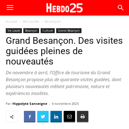
Accueil
Vie Locale
Besançon
Vie Locale
Besançon
Culture
Grand Besançon
Grand Besançon. Des visites
guidées pleines de
nouveautés
De novembre à avril, l’Office de tourisme du Grand
Besançon propose plus de quarante visites guidées, dont
plusieurs nouveautés mêlant patrimoine, nature et
expériences insolites.
Par
Hippolyte Sanseigne
-
6 novembre 2025