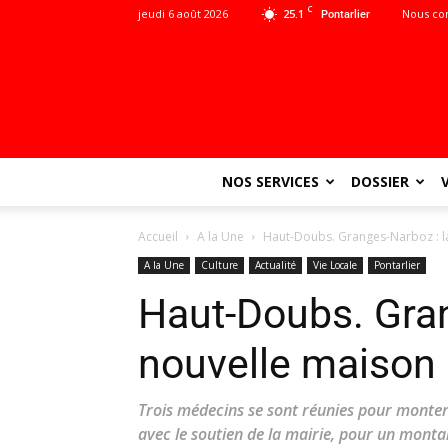
C
jeudi 6 août 2026
25.1
Nous co
Pontarlier
NOS SERVICES
DOSSIER
Accueil
A la Une
Haut-Doubs. Granges-Narboz : l
A la Une
Culture
Actualité
Vie Locale
Pontarlier
Haut-Doubs. Gran
nouvelle maison
Trois médecins se sont réunies pour monte
avec le soutien de la mairie, pour un montan