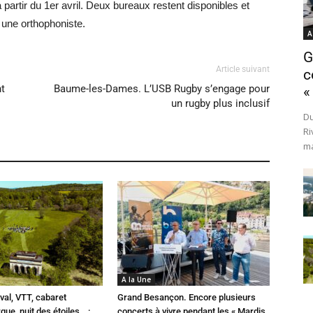
partir du 1er avril. Deux bureaux restent disponibles et
 une orthophoniste.
A
G
Article suivant
c
nt
Baume-les-Dames. L’USB Rugby s’engage pour
«
un rugby plus inclusif
Du
Ri
ma
A la Une
val, VTT, cabaret
Grand Besançon. Encore plusieurs
que, nuit des étoiles… :
concerts à vivre pendant les « Mardis