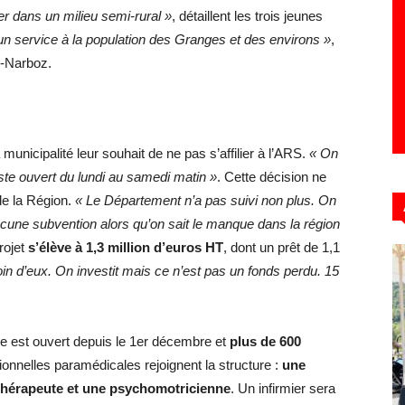
er dans un milieu semi-rural »
, détaillent les trois jeunes
un service à la population des Granges et des environs »
,
s-Narboz.
municipalité leur souhait de ne pas s’affilier à l’ARS.
« On
este ouvert du lundi au samedi matin »
. Cette décision ne
de la Région.
« Le Département n’a pas suivi non plus. On
ucune subvention alors qu’on sait le manque dans la région
rojet
s’élève à 1,3 million d’euros HT
, dont un prêt de 1,1
in d’eux. On investit mais ce n’est pas un fonds perdu. 15
e est ouvert depuis le 1er décembre et
plus de 600
ionnelles paramédicales rejoignent la structure :
une
ithérapeute et une psychomotricienne
. Un infirmier sera