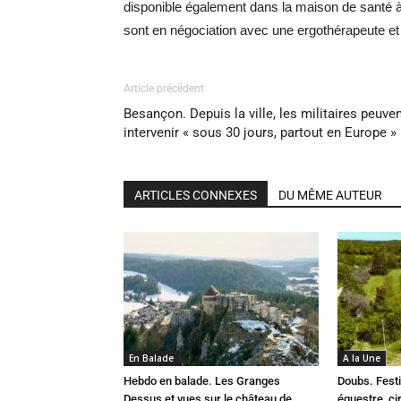
disponible également dans la maison de santé à 
sont en négociation avec une ergothérapeute et
Article précédent
Besançon. Depuis la ville, les militaires peuve
intervenir « sous 30 jours, partout en Europe »
ARTICLES CONNEXES
DU MÊME AUTEUR
En Balade
A la Une
Hebdo en balade. Les Granges
Doubs. Festi
Dessus et vues sur le château de
équestre, cir