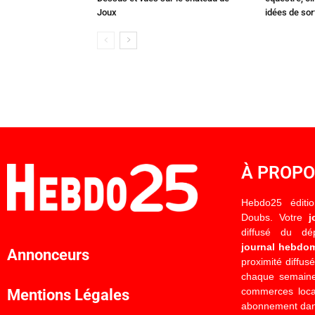
Joux
idées de so
À PROP
Hebdo25 éditi
Doubs. Votre
j
diffusé du d
journal hebdo
Annonceurs
proximité diffus
chaque semaine
commerces locau
Mentions Légales
abonnement dan