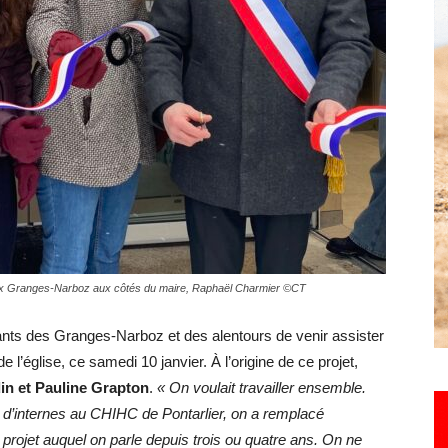
Hebdo25
 aux Granges-Narboz aux côtés du maire, Raphaël Charmier ©CT
tants des Granges-Narboz et des alentours de venir assister
 l’église, ce samedi 10 janvier. À l’origine de ce projet,
in et Pauline Grapton
.
« On voulait travailler ensemble.
d’internes au CHIHC de Pontarlier, on a remplacé
rojet auquel on parle depuis trois ou quatre ans. On ne