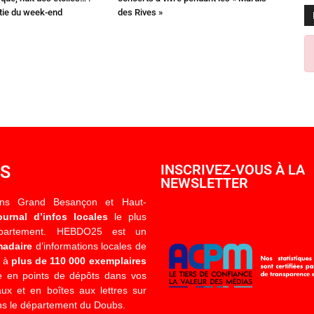
rtie du week-end
des Rives »
OS
INSCRIVEZ-VOUS À LA
NEWSLETTER
ons Grand Besançon et Haut-
ournal d’infos locales
le plus
épartement. HEBDO25 est un
madaire
d’informations locales de
é à
plus de 110 000 exemplaires
 en points de dépôts dans vos
x et en boîtes aux lettres sur
s le département du Doubs.