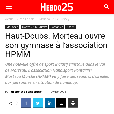
Accueil
Vie Locale
Morteau & Le Russey
Vie Locale
Morteau & Le Russey
Pontarlier
Sports
Haut-Doubs. Morteau ouvre
son gymnase à l’association
HPMM
Une nouvelle offre de sport inclusif s’installe dans le Val
de Morteau. L’association Handisport Pontarlier
Morteau Maîche (HPMM) va y faire des séances destinées
aux personnes en situation de handicap.
Par
Hippolyte Sanseigne
-
11 février 2026