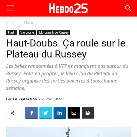
Accueil
Flash
Flash
Vie Locale
Morteau & Le Russey
Haut-Doubs. Ça roule sur le
Plateau du Russey
Les belles randonnées à VTT ne manquent pas autour du
Russey. Pour en profiter, le Vélo Club du Plateau du
Russey organise des sorties ouvertes à tous chaque
semaine.
Par
La Rédaction
-
29 avril 2022