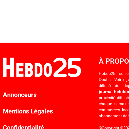
À PROP
Hebdo25 éditi
Doubs. Votre
j
diffusé du d
journal hebdo
Annonceurs
proximité diffus
chaque semaine
commerces locau
Mentions Légales
abonnement dan
Confidentialité
©Copyright ©20