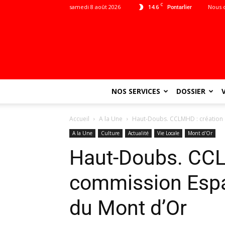
C
samedi 8 août 2026
14.6
Nous 
Pontarlier
NOS SERVICES
DOSSIER
Accueil
A la Une
Haut-Doubs. CCLMHD : création 
A la Une
Culture
Actualité
Vie Locale
Mont d'Or
Haut-Doubs. CCL
commission Espa
du Mont d’Or