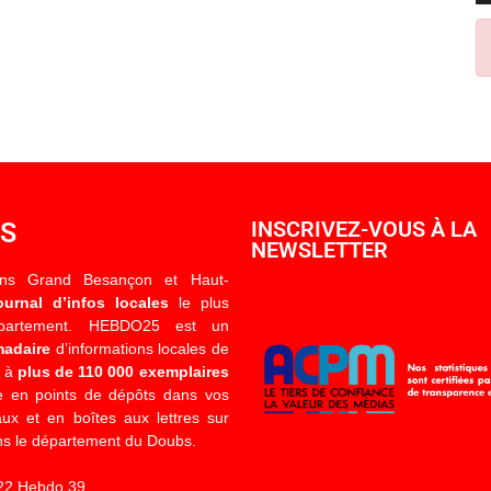
OS
INSCRIVEZ-VOUS À LA
NEWSLETTER
ons Grand Besançon et Haut-
ournal d’infos locales
le plus
épartement. HEBDO25 est un
madaire
d’informations locales de
é à
plus de 110 000 exemplaires
 en points de dépôts dans vos
x et en boîtes aux lettres sur
s le département du Doubs.
22 Hebdo 39