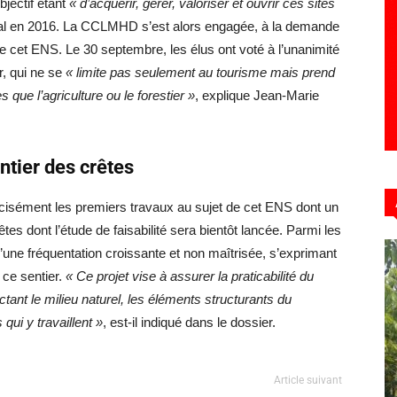
jectif étant
« d’acquérir, gérer, valoriser et ouvrir ces sites
ntal en 2016. La CCLMHD s’est alors engagée, à la demande
e cet ENS. Le 30 septembre, les élus ont voté à l’unanimité
, qui ne se
« limite pas seulement au tourisme mais prend
 que l’agriculture ou le forestier »
, explique Jean-Marie
entier des crêtes
cisément les premiers travaux au sujet de cet ENS dont un
êtes dont l’étude de faisabilité sera bientôt lancée. Parmi les
’une fréquentation croissante et non maîtrisée, s’exprimant
 ce sentier.
« Ce projet vise à assurer la praticabilité du
ctant le milieu naturel, les éléments structurants du
 qui y travaillent »
, est-il indiqué dans le dossier.
Article suivant