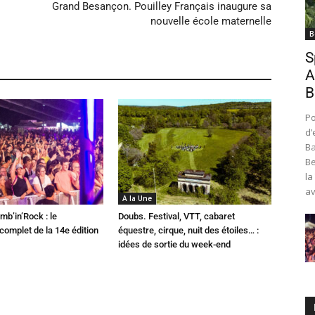
Grand Besançon. Pouilley Français inaugure sa
nouvelle école maternelle
B
S
A
B
Po
d’
Ba
Be
la
av
A la Une
mb’in’Rock : le
Doubs. Festival, VTT, cabaret
omplet de la 14e édition
équestre, cirque, nuit des étoiles… :
idées de sortie du week-end