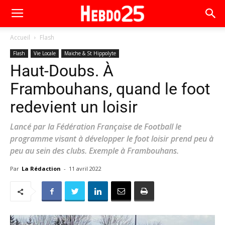
Accueil
Flash
Flash
Vie Locale
Maiche & St Hippolyte
Haut-Doubs. À
Frambouhans, quand le foot
redevient un loisir
Lancé par la Fédération Française de Football le
programme visant à développer le foot loisir prend peu à
peu au sein des clubs. Exemple à Frambouhans.
Par
La Rédaction
-
11 avril 2022