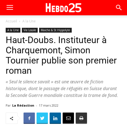
Accueil
A la Une
A la Une
Vie Locale
Maiche & St Hippolyte
Haut-Doubs. Instituteur à
Charquemont, Simon
Tournier publie son premier
roman
« Seul le silence savait » est une œuvre de fiction
historique, dont le passage de réfugiés en Suisse durant
la Seconde Guerre mondiale constitue la trame de fond.
Par
La Rédaction
-
17 mars 2022