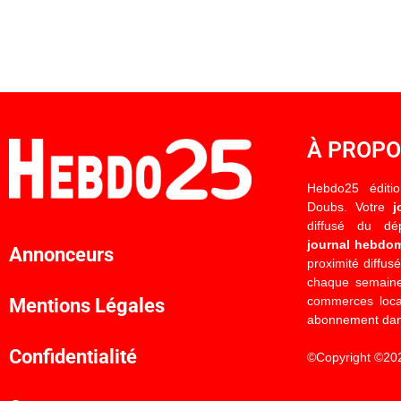
À PROP
Hebdo25 éditi
Doubs. Votre
j
diffusé du d
journal hebdo
Annonceurs
proximité diffus
chaque semaine
commerces locau
Mentions Légales
abonnement dan
Confidentialité
©Copyright ©20