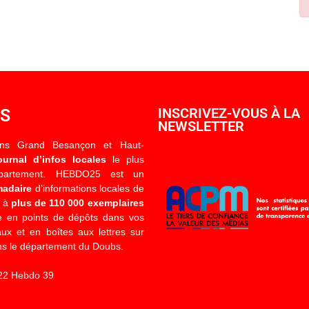
OS
INSCRIVEZ-VOUS À LA
NEWSLETTER
ons Grand Besançon et Haut-
ournal d’infos locales
le plus
épartement. HEBDO25 est un
madaire
d’informations locales de
é à
plus de 110 000 exemplaires
 en points de dépôts dans vos
x et en boîtes aux lettres sur
s le département du Doubs.
22 Hebdo 39