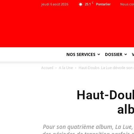
C
jeudi 6 août 2026
25.1
Nous co
Pontarlier
NOS SERVICES
DOSSIER
Accueil
A la Une
Haut-Doubs. La Lue dévoile son
Haut-Doub
al
Pour son quatrième album, La Lue,