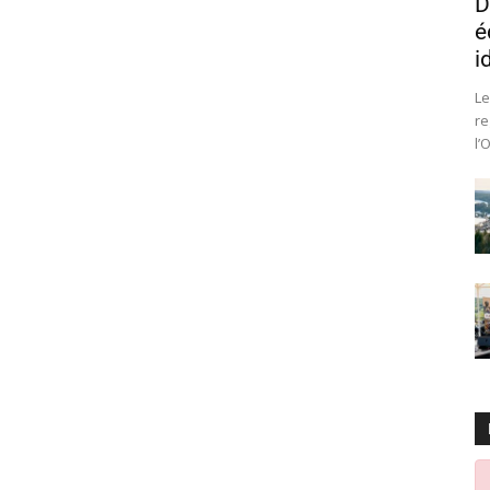
D
é
i
Le
re
l’