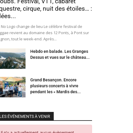
oubs. Festival, VTT, cabaret
questre, cirque, nuit des étoiles… :
dées...
 No Logo change de lieu Le célèbre festival de
ggae revient au domaine des 12 Ponts, à Pont sur
Ognon, tout le week-end. Après...
Hebdo en balade. Les Granges
Dessus et vues sur le château...
Grand Besançon. Encore
plusieurs concerts à vivre
pendant les « Mardis des...
LES ÉVÉNEMENTS À VENIR
Il n’y a actuellement aucun évènement.