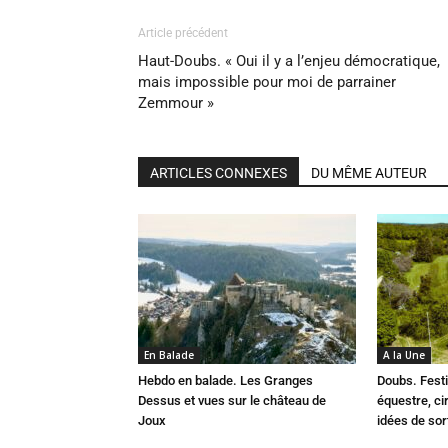
Article précédent
Haut-Doubs. « Oui il y a l’enjeu démocratique,
mais impossible pour moi de parrainer
Zemmour »
ARTICLES CONNEXES
DU MÊME AUTEUR
En Balade
A la Une
Hebdo en balade. Les Granges
Doubs. Festi
Dessus et vues sur le château de
équestre, cir
Joux
idées de so