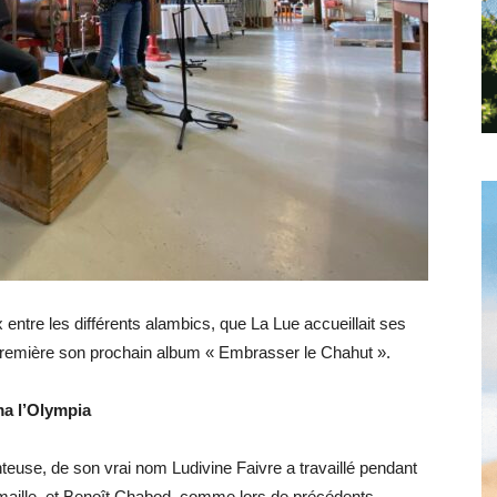
Hebdo25
ux entre les différents alambics, que La Lue accueillait ses
-première son prochain album « Embrasser le Chahut ».
ma l’Olympia
nteuse, de son vrai nom Ludivine Faivre a travaillé pendant
maille, et Benoît Chabod, comme lors de précédents