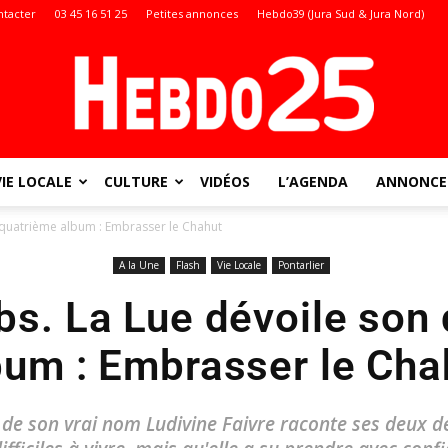
ntacter
03 45 16 51 25
Petites annonces
Hebdo39 (Jura Sud & Jura Nord)
VIE LOCALE
CULTURE
VIDÉOS
L’AGENDA
ANNONCES
Doubs
 quatrième album : Embrasser le Chahut
A la Une
Flash
Vie Locale
Pontarlier
s. La Lue dévoile son
:
bum : Embrasser le Cha
 de son vrai nom Ludivine Faivre raconte ses deux