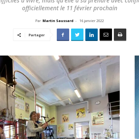
ifficiles à vivre, mais qu'elle a su prendre avec con
toute
officiellement le 11 février prochain
Par
Martin Saussard
-
16 janvier 2022
Partager
l'info
locale
–