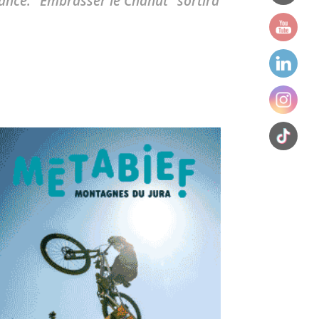
fiance. "Embrasser le Chahut" sortira