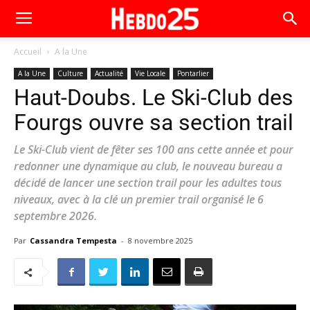
Accueil
A la Une
A la Une
Culture
Actualité
Vie Locale
Pontarlier
Haut-Doubs. Le Ski-Club des
Fourgs ouvre sa section trail
Le Ski-Club vient de fêter ses 100 ans cette année et pour
redonner une dynamique au club, le nouveau bureau a
décidé de lancer une section trail pour les adultes tous
niveaux, avec à la clé un premier trail organisé le 6
septembre 2026.
Par
Cassandra Tempesta
-
8 novembre 2025