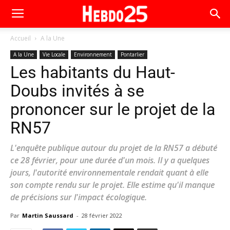
Accueil
A la Une
A la Une
Vie Locale
Environnement
Pontarlier
Les habitants du Haut-
Doubs invités à se
prononcer sur le projet de la
RN57
L'enquête publique autour du projet de la RN57 a débuté
ce 28 février, pour une durée d'un mois. Il y a quelques
jours, l'autorité environnementale rendait quant à elle
son compte rendu sur le projet. Elle estime qu'il manque
de précisions sur l'impact écologique.
Par
Martin Saussard
-
28 février 2022