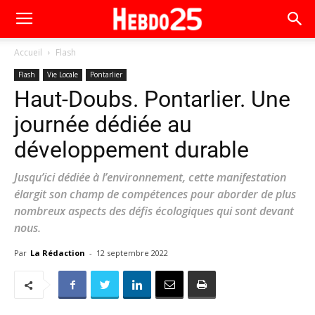
Accueil
Flash
Flash
Vie Locale
Pontarlier
Haut-Doubs. Pontarlier. Une
journée dédiée au
développement durable
Jusqu’ici dédiée à l’environnement, cette manifestation
élargit son champ de compétences pour aborder de plus
nombreux aspects des défis écologiques qui sont devant
nous.
Par
La Rédaction
-
12 septembre 2022