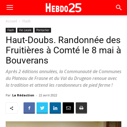
Accueil
Flash
Flash
Vie Locale
Pontarlier
Haut-Doubs. Randonnée des
Fruitières à Comté le 8 mai à
Bouverans
Après 2 éditions annulées, la Communauté de Communes
du Plateau de Frasne et du Val du Drugeon renoue avec
la tradition et attend les randonneurs de pied ferme !
Par
La Rédaction
-
22 avril 2022