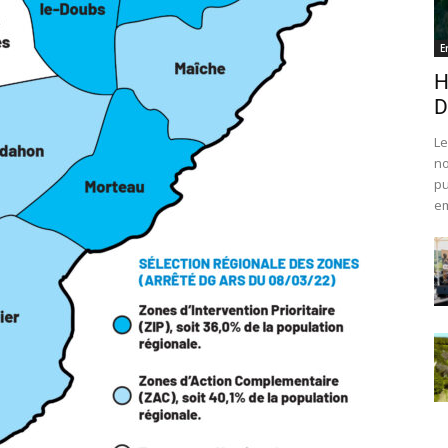
E
H
D
Le
no
pu
em