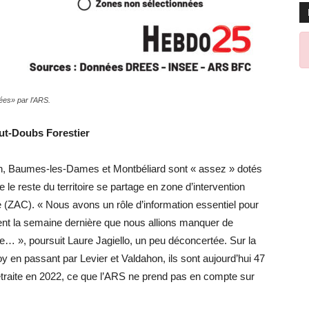
ées» par l’ARS.
ut-Doubs Forestier
n, Baumes-les-Dames et Montbéliard sont « assez » dotés
 le reste du territoire se partage en zone d’intervention
re (ZAC). « Nous avons un rôle d’information essentiel pour
ent la semaine dernière que nous allions manquer de
re… », poursuit Laure Jagiello, un peu déconcertée. Sur la
 en passant par Levier et Valdahon, ils sont aujourd’hui 47
 retraite en 2022, ce que l’ARS ne prend pas en compte sur