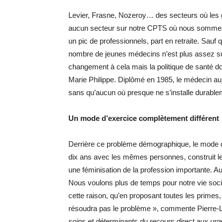
Levier, Frasne, Nozeroy… des secteurs où les gé
aucun secteur sur notre CPTS où nous sommes b
un pic de professionnels, part en retraite. Sauf 
nombre de jeunes médecins n’est plus assez suf
changement à cela mais la politique de santé doi
Marie Philippe. Diplômé en 1985, le médecin aujou
sans qu’aucun où presque ne s’installe durable
Un mode d’exercice complètement différent
Derrière ce problème démographique, le mode d
dix ans avec les mêmes personnes, construit le 
une féminisation de la profession importante. A
Nous voulons plus de temps pour notre vie socia
cette raison, qu’en proposant toutes les primes,
résoudra pas le problème », commente Pierre-L
soins et déterminants du recours direct aux urge