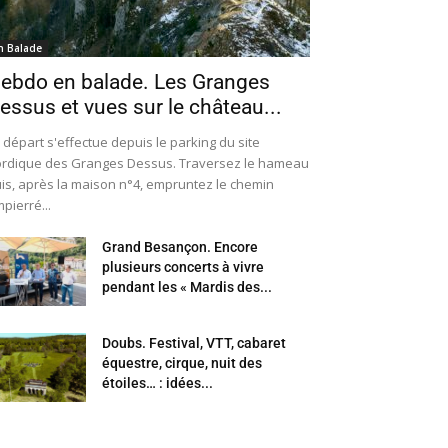
n Balade
ebdo en balade. Les Granges
essus et vues sur le château...
 départ s'effectue depuis le parking du site
rdique des Granges Dessus. Traversez le hameau
is, après la maison n°4, empruntez le chemin
pierré...
Grand Besançon. Encore
plusieurs concerts à vivre
pendant les « Mardis des...
Doubs. Festival, VTT, cabaret
équestre, cirque, nuit des
étoiles… : idées...