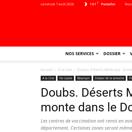
C
vendredi 7 août 2026
14.1
Nous
Pontarlier
NOS SERVICES
DOSSIER
Accueil
A la Une
Doubs. Déserts Médicaux : la te
A la Une
Vie Locale
Besançon
Dossier de la semaine
Fl
Doubs. Déserts M
monte dans le D
Les centres de vaccination ont remis en ava
département. Certaines zones seront mêmes