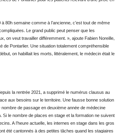
70 à 80h semaine comme à l’ancienne, c’est tout de même
 compliquées. Le grand public peut penser que les
ux, on veut travailler différemment. », ajoute Fabien Noreille,
té de Pontarlier. Une situation totalement compréhensible
ut, on habillait les morts, littéralement, le médecin était le
puis la rentrée 2021, a supprimé le numérus clausus au
ce aux besoins sur le territoire. Une fausse bonne solution
er le nombre de passage en deuxième année de médecine
. Si le nombre de places en stage et la formation ne suivent
ins. A l’heure actuelle, les internes en stage dans les gros
s ont été cantonnés à des petites tâches quand les stagiaires