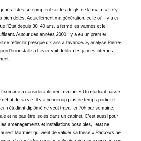
néralistes se comptent sur les doigts de la main. « Il n’y
ien dotés. Actuellement ma génération, celle où il y a eu
que l’État depuis 30, 40 ans, a fermé les vannes et le
fisant. Autour des années 2000 il y a eu un premier
t se réfléchir presque dix ans à l’avance. », analyse Pierre-
rd’hui installé à Levier voit défiler des jeunes internes
ment.
’exercice a considérablement évolué. « Un étudiant passe
début de sa vie. Il y a beaucoup plus de temps partiel et
ucun étudiant diplômé ne veut travailler 70h par semaine.
le et ne pas être isolés dans un cabinet. C’est aussi pour
 les aménagements et installations possibles, l’état ne
aurent Marmier qui vient de valider sa thèse
« Parcours de
nces de Pontarlier pour les patients relevant d’une prise en