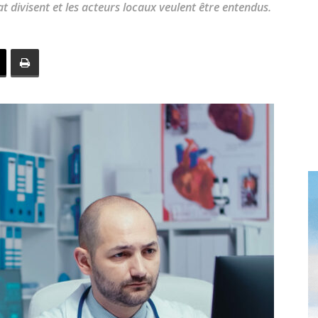
at divisent et les acteurs locaux veulent être entendus.
toute
l'info
locale
–