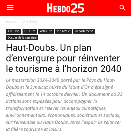
Accueil
A la Une
A la Une
Culture
Actualité
Vie Locale
Département
Dossier de la semaine
Haut-Doubs. Un plan
d’envergure pour réinventer
le tourisme à l’horizon 2040
Le masterplan 2024-2040 porté par le Pays du Haut-
Doubs et le Syndicat mixte du Mont d’Or a été signé
officiellement le 14 octobre dernier. Un document où 32
actions sont exposées pour accompagner la
transformation et relever les enjeux climatiques,
environnementaux, économiques, sociétaux et sociaux,
sur l’ensemble du Haut-Doubs. Avec l'espoir de relancer
la filière tourisme et loisirs.