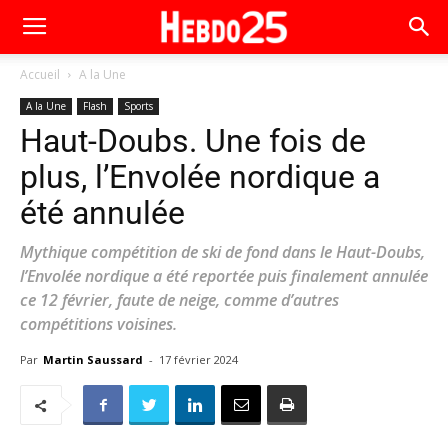
Accueil
A la Une
A la Une
Flash
Sports
Haut-Doubs. Une fois de
plus, l’Envolée nordique a
été annulée
Mythique compétition de ski de fond dans le Haut-Doubs,
l’Envolée nordique a été reportée puis finalement annulée
ce 12 février, faute de neige, comme d’autres
compétitions voisines.
Par
Martin Saussard
-
17 février 2024