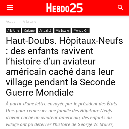
Accueil
A la Une
A la Une
Culture
Actualité
Vie Locale
Mont d'Or
Haut-Doubs. Hôpitaux-Neufs
: des enfants ravivent
l’histoire d’un aviateur
américain caché dans leur
village pendant la Seconde
Guerre Mondiale
À partir d’une lettre envoyée par le président des États-
Unis pour remercier une famille des Hôpitaux-Neufs
d’avoir caché un aviateur américain, des enfants du
village ont pu déterrer l’histoire de George W. Starks,