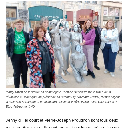
Inauguration de la statue en hommage à Jenny d'Héricourt sur la place de la
révolution à Besançon, en présence de l'artiste Lily Reynaud Dewar, d'Anne Vignot
la Maire de Besançon et de plusieurs adjointes Valérie Haller, Aline Chassagne et
Elise Aebischer ©YQ
Jenny d’Héricourt et Pierre-Joseph Proudhon sont tous deux
natifs de Besançon. Ils sont réunis à quelques mètres l’un de