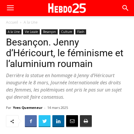
Accueil
A la Une
A la Une
Vie Locale
Besançon
Culture
Flash
Besançon. Jenny
d’Héricourt, le féminisme et
l’aluminium roumain
Derrière la statue en hommage à Jenny d’Héricourt
inaugurée le 8 mars, Journée Internationale des droits
des femmes, les polémiques ont pris le pas sur un sujet
qui devrait faire consensus.
Par
Yves Quemeneur
-
14 mars 2025