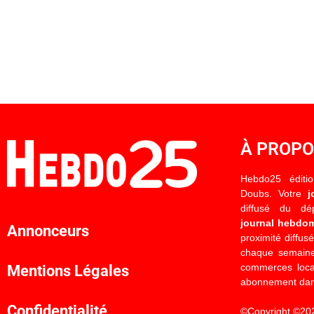
À PROP
Hebdo25 éditi
Doubs. Votre
j
diffusé du d
journal hebdo
Annonceurs
proximité diffus
chaque semaine
commerces locau
Mentions Légales
abonnement dan
Confidentialité
©Copyright ©20