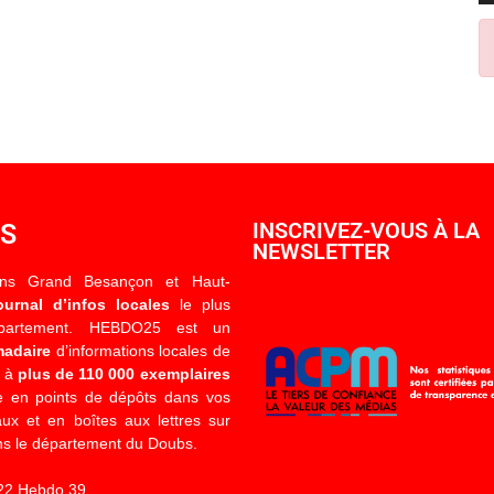
OS
INSCRIVEZ-VOUS À LA
NEWSLETTER
ons Grand Besançon et Haut-
ournal d’infos locales
le plus
épartement. HEBDO25 est un
madaire
d’informations locales de
é à
plus de 110 000 exemplaires
 en points de dépôts dans vos
x et en boîtes aux lettres sur
s le département du Doubs.
22 Hebdo 39