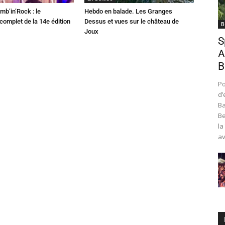
mb’in’Rock : le
Hebdo en balade. Les Granges
omplet de la 14e édition
Dessus et vues sur le château de
B
Joux
S
A
B
Po
d’
Ba
Be
la
av