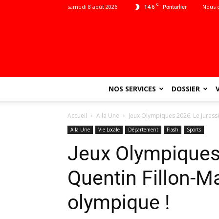
C
samedi 8 août 2026
14.6
Nous 
Pontarlier
NOS SERVICES
DOSSIER
Accueil
A la Une
Jeux Olympiques 2026. Le Jurass
A la Une
Vie Locale
Département
Flash
Sports
Jeux Olympiques
Quentin Fillon-M
olympique !