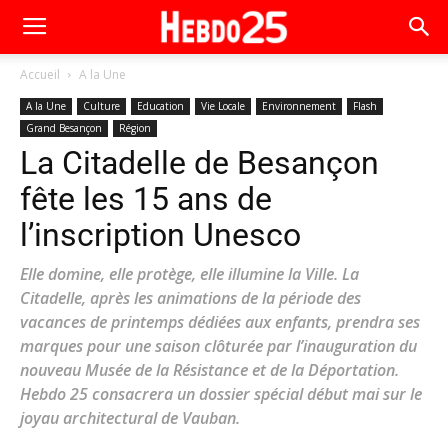
Accueil
A la Une
A la Une
Culture
Education
Vie Locale
Environnement
Flash
Grand Besançon
Région
La Citadelle de Besançon
fête les 15 ans de
l’inscription Unesco
Elle domine, elle protège, elle illumine la Ville. La
Citadelle, après les animations de la période des
vacances de printemps dédiées aux enfants, prendra ses
marques pour une saison clôturée par l’inauguration du
nouveau Musée de la Résistance et de la Déportation.
Hebdo 25 consacrera un dossier spécial début mai sur le
joyau architectural de Vauban.