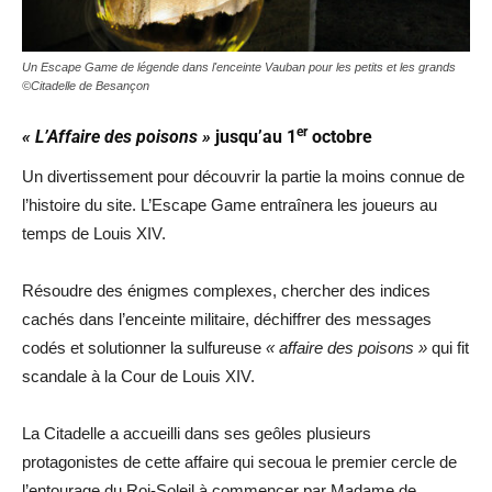
Un Escape Game de légende dans l'enceinte Vauban pour les petits et les grands
©Citadelle de Besançon
er
« L’Affaire des poisons »
jusqu’au 1
octobre
Un divertissement pour découvrir la partie la moins connue de
l’histoire du site. L’Escape Game entraînera les joueurs au
temps de Louis XIV.
Résoudre des énigmes complexes, chercher des indices
cachés dans l’enceinte militaire, déchiffrer des messages
codés et solutionner la sulfureuse
« affaire des poisons »
qui fit
scandale à la Cour de Louis XIV.
La Citadelle a accueilli dans ses geôles plusieurs
protagonistes de cette affaire qui secoua le premier cercle de
l’entourage du Roi-Soleil à commencer par Madame de