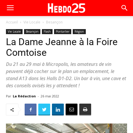
Accueil
Vie Locale
Besançon
Vie Locale
Besançon
Flash
Pontarlier
Région
La Dame Jeanne à la Foire
Comtoise
Du 21 au 29 mai à Micropolis, les amateurs de vin
peuvent déjà cocher sur le plan un emplacement, le
stand A13 dans les Halls D1-D2. Un bar à vin, une cave et
des conseils avisés les y attendent !
Par
La Rédaction
-
26 mai 2022