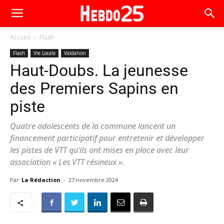
Accueil
Flash
Flash
Vie Locale
Valdahon
Haut-Doubs. La jeunesse
des Premiers Sapins en
piste
Quatre adolescents de la commune lancent un
financement participatif pour entretenir et développer
les pistes de VTT qu’ils ont mises en place avec leur
association « Les VTT résineux ».
Par
La Rédaction
-
27 novembre 2024