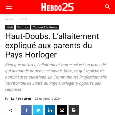
Accueil
Flash
Flash
Vie Locale
Morteau & Le Russey
Haut-Doubs. L’allaitement
expliqué aux parents du
Pays Horloger
Bien que naturel, l'allaitement maternel est un procédé
qui demande patience et savoir-faire, et qui soulève de
nombreuses questions. La Communauté Professionnelle
Territoriale de Santé du Pays Horloger y apporte des
réponses.
Par
La Rédaction
-
26 novembre 2024