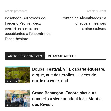
Article précédent
Article suivant
Besançon. Au procès de
Pontarlier. Absinthiades : à
Frédéric Péchier, deux
chaque année, ses
premières semaines
ambassadeurs
accablantes à l’encontre de
l’anesthésiste
ARTICLES CONNEXES
DU MÊME AUTEUR
Doubs. Festival, VTT, cabaret équestre,
cirque, nuit des étoiles… : idées de
sortie du week-end
A la Une
Grand Besançon. Encore plusieurs
concerts à vivre pendant les « Mardis
des Rives »
A la Une