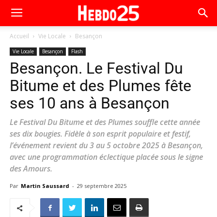
Accueil
Vie Locale
Besançon
Vie Locale
Besançon
Flash
Besançon. Le Festival Du
Bitume et des Plumes fête
ses 10 ans à Besançon
Le Festival Du Bitume et des Plumes souffle cette année
ses dix bougies. Fidèle à son esprit populaire et festif,
l’événement revient du 3 au 5 octobre 2025 à Besançon,
avec une programmation éclectique placée sous le signe
des Amours.
Par
Martin Saussard
-
29 septembre 2025