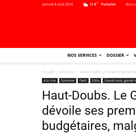
C
samedi 8 août 2026
21.8
Nous 
Pontarlier
NOS SERVICES
DOSSIER
Accueil
A la Une
Haut-Doubs. Le Grand Pontarlier 
A la Une
Economie
Flash
Edito
Grands mots, grands 
Haut-Doubs. Le G
dévoile ses prem
budgétaires, malg