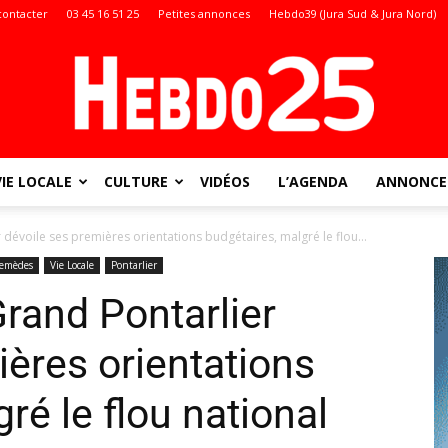
contacter
03 45 16 51 25
Petites annonces
Hebdo39 (Jura Sud & Jura Nord)
VIE LOCALE
CULTURE
VIDÉOS
L’AGENDA
ANNONCES
Doubs
dévoile ses premières orientations budgétaires, malgré le flou...
remèdes
Vie Locale
Pontarlier
rand Pontarlier
:
ières orientations
ré le flou national