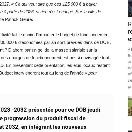
 2027.
« Ce qui veut dire que ces 125 000 € à payer
à partir de 2026, si rien n’est changé. Sur la ville de
R
erte Patrick Genre.
R
r
vité fait le choix d’impacter le budget de fonctionnement
e
 200 000 € d’économies par an sont prévues dans ce DOB,
À 
 ? D’abord par un gel de la masse salariale sur la
Bo
 » des charges de fonctionnement est aussi envisagée tout
an
 »
. En présentant cette orientation, les élus locaux restent
da
udget interviendront tout au long de l’année
« pour
af
se
pr
2023 -2032 présentée pour ce DOB jeudi
 progression du produit fiscal de
t 2032, en intégrant les nouveaux