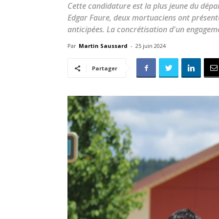
Cette candidature est la plus jeune du dép
Edgar Faure, deux mortuaciens ont présenté
anticipées. La concrétisation d'un engageme
Par
Martin Saussard
-
25 juin 2024
Partager