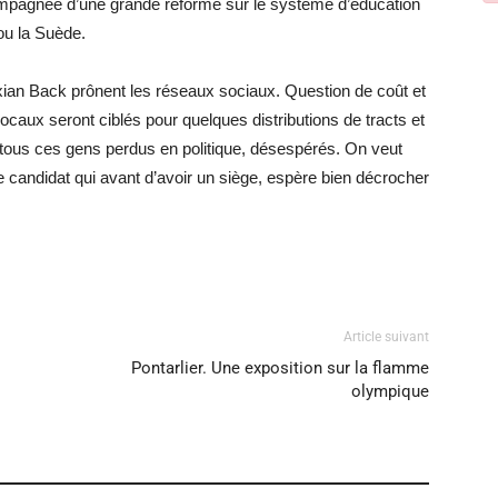
ompagnée d’une grande réforme sur le système d’éducation
ou la Suède.
exian Back prônent les réseaux sociaux. Question de coût et
locaux seront ciblés pour quelques distributions de tracts et
tous ces gens perdus en politique, désespérés. On veut
 le candidat qui avant d’avoir un siège, espère bien décrocher
Article suivant
Pontarlier. Une exposition sur la flamme
olympique