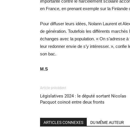
importante contre le harcèlement scolaire acc
en France, en prenant exemple sur la Finlande 
Pour diffuser leurs idées, Nolann Laurent et Al
de génération. Toutefois les différents marchés 
échanges avec la population. « On s’adresse à 
leur redonner envie de s’y intéresser. », confie
son bac.
M.S
Article précédent
Législatives 2024 : le député sortant Nicolas
Pacquot coincé entre deux fronts
ARTICLES CONNEXES
DU MÊME AUTEUR