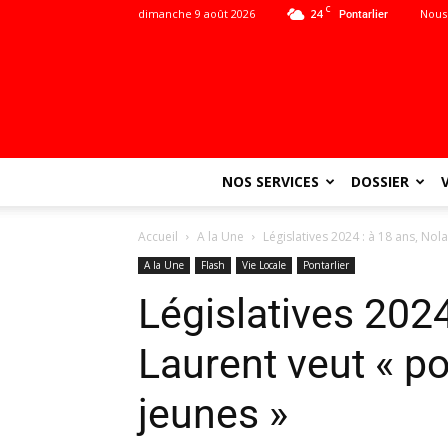
C
dimanche 9 août 2026
24
Nous
Pontarlier
NOS SERVICES
DOSSIER
Accueil
A la Une
Législatives 2024 : à 18 ans, Nola
A la Une
Flash
Vie Locale
Pontarlier
Législatives 2024
Laurent veut « po
jeunes »