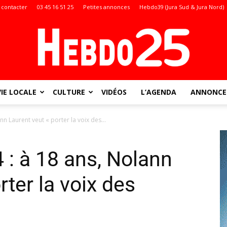
 contacter
03 45 16 51 25
Petites annonces
Hebdo39 (Jura Sud & Jura Nord)
VIE LOCALE
CULTURE
VIDÉOS
L’AGENDA
ANNONCES
Doubs
nn Laurent veut « porter la voix des...
 : à 18 ans, Nolann
:
rter la voix des