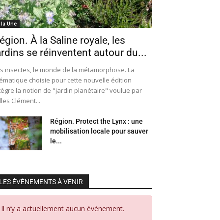
 la Une
égion. À la Saline royale, les
ardins se réinventent autour du...
s insectes, le monde de la métamorphose. La
ématique choisie pour cette nouvelle édition
tègre la notion de "jardin planétaire" voulue par
lles Clément...
Région. Protect the Lynx : une
mobilisation locale pour sauver
le...
LES ÉVÉNEMENTS À VENIR
Il n’y a actuellement aucun évènement.