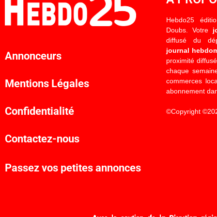
Hebdo25 éditi
Doubs. Votre
j
diffusé du d
journal hebdo
Annonceurs
proximité diffus
chaque semaine
commerces locau
Mentions Légales
abonnement dan
Confidentialité
©Copyright ©20
Contactez-nous
Passez vos petites annonces