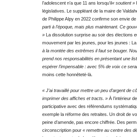
l’adolescent n’a que 11 ans lorsqu’il
« soutient »
l
législatives. Le suppléant de la maire de Vald
de Philippe Alpy en 2022 confirme son envie d
parti à l’époque, mais plus maintenant. Ce gou
»
La dissolution surprise au soir des élections
mouvement par les jeunes, pour les jeunes : L
à la montée des extrêmes il faut se bouger. N
prend nos responsabilités en présentant une liste
espérer l’impensable : avec 5% de voix ce serait
moins cette honnêteté-là.
« J’ai travaillé pour mettre un peu d’argent de 
imprimer des affiches et tracts. »
À l’intérieur 
participative avec des référendums systématiq
exemple la réforme des retraites. Un droit de vo
peine d’amende, pas encore chiffrée. Des perm
circonscription pour
« remettre au centre des d