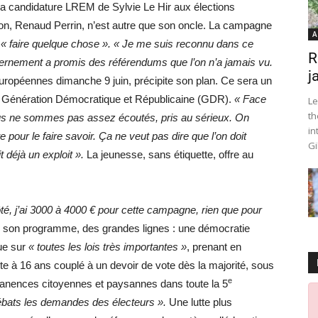
a candidature LREM de Sylvie Le Hir aux élections
ahon, Renaud Perrin, n’est autre que son oncle. La campagne
A
e
« faire quelque chose ».
« Je me suis reconnu dans ce
R
vernement a promis des référendums que l’on n’a jamais vu.
j
 européennes dimanche 9 juin, précipite son plan. Ce sera un
a Génération Démocratique et Républicaine (GDR).
« Face
Le
th
ous ne sommes pas assez écoutés, pris au sérieux. On
in
 pour le faire savoir. Ça ne veut pas dire que l’on doit
Gi
 déjà un exploit ».
La jeunesse, sans étiquette, offre au
côté, j’ai 3000 à 4000 € pour cette campagne, rien que pour
de son programme, des grandes lignes : une démocratie
ue sur
« toutes les lois très importantes »
, prenant en
te à 16 ans couplé à un devoir de vote dès la majorité, sous
e
anences citoyennes et paysannes dans toute la 5
ébats les demandes des électeurs ».
Une lutte plus