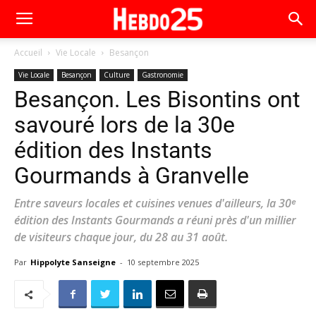
Accueil
Vie Locale
Besançon
Vie Locale
Besançon
Culture
Gastronomie
Besançon. Les Bisontins ont
savouré lors de la 30e
édition des Instants
Gourmands à Granvelle
Entre saveurs locales et cuisines venues d'ailleurs, la 30ᵉ
édition des Instants Gourmands a réuni près d'un millier
de visiteurs chaque jour, du 28 au 31 août.
Par
Hippolyte Sanseigne
-
10 septembre 2025