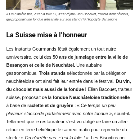
« On n’arrête pas, c’est la folie ! », s’est réjoui Elian Bacouet, traiteur neuchâtelois,
qui proposait une fondue artisanale sur son stand / © Hippolyte Sanseigne
La Suisse mise à l’honneur
Les Instants Gourmands fêtait également un tout autre
anniversaire, celui des
50 ans de jumelage entre la ville de
Besançon et celle de Neuchâtel.
Une aubaine
gastronomique.
Trois stands
sélectionnés par la délégation
neuchâteloise ont ainsi fait leur entrée dans le festival.
Du vin,
du chocolat mais aussi de la fondue !
Elian Bacouet, traiteur
suisse, proposait de la
fondue Neuchâteloise traditionnelle
à base de
raclette et de gruyère
: «
Ce temps un peu
pluvieux s’accorde parfaitement avec notre fondue
», sourit-il.
Tellement que le restaurateur s’est vu obligé de faire un aller-
retour en terre helvétique le samedi matin pour reprendre du
stock : «
On n’arrête pas, c’est la folie !
». Les Bisontins ont