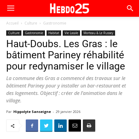
Accueil
Culture
Gastronomie
Culture
Gastronomie
Habitat
Vie Locale
Morteau & Le Russey
Haut-Doubs. Les Gras : le
bâtiment Pariney réhabilité
pour redynamiser le village
La commune des Gras a commencé des travaux sur le
bâtiment Pariney pour y installer un bar-restaurant et
des logements. Objectif : créer de l’animation dans le
village.
Par
Hippolyte Sanseigne
-
29 janvier 2026