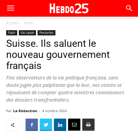
Accueil
Flash
Flash
Vie Locale
Pontarlier
Suisse. Ils saluent le
nouveau gouvernement
français
Fins observateurs de la vie politique française, sans
doute jugée plus palpitante que la leur, nos voisins se
réjouissent de compter quatre ministres connaisseurs
des dossiers transfrontaliers.
Par
La Rédaction
-
4 octobre 2024