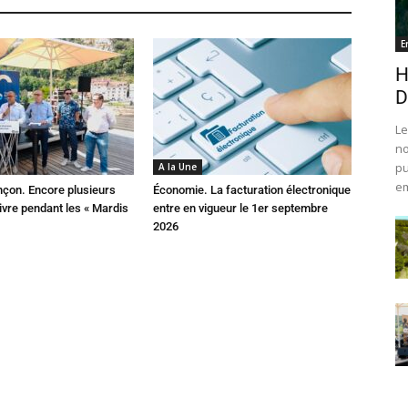
E
H
D
Le
no
pu
A la Une
em
çon. Encore plusieurs
Économie. La facturation électronique
ivre pendant les « Mardis
entre en vigueur le 1er septembre
2026