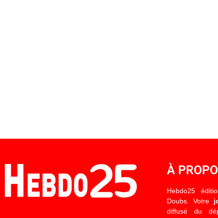
À PROP
Hebdo25 éditi
Doubs. Votre
j
diffusé du d