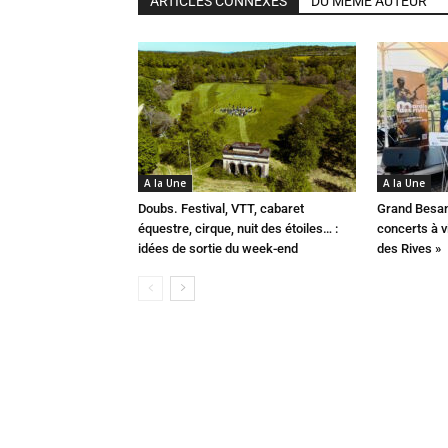
ARTICLES CONNEXES
DU MÊME AUTEUR
A la Une
A la Une
Doubs. Festival, VTT, cabaret
Grand Besan
équestre, cirque, nuit des étoiles… :
concerts à v
idées de sortie du week-end
des Rives »