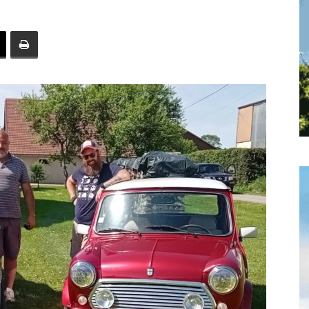
toute
l'info
locale
–