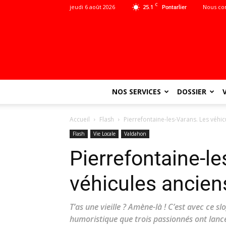
C
jeudi 6 août 2026
25.1
Nous co
Pontarlier
NOS SERVICES
DOSSIER
Accueil
Flash
Pierrefontaine-les-Varans. Les véhic
Flash
Vie Locale
Valdahon
Pierrefontaine-le
véhicules ancien
T’as une vieille ? Amène-là ! C’est avec ce 
humoristique que trois passionnés ont lan