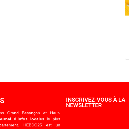
OS
INSCRIVEZ-VOUS À LA
NEWSLETTER
ons Grand Besançon et Haut-
ournal d’infos locales
le plus
épartement. HEBDO25 est un