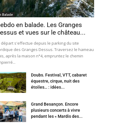
n Balade
ebdo en balade. Les Granges
essus et vues sur le château...
 départ s'effectue depuis le parking du site
rdique des Granges Dessus. Traversez le hameau
is, après la maison n°4, empruntez le chemin
pierré...
Doubs. Festival, VTT, cabaret
équestre, cirque, nuit des
étoiles… : idées...
Grand Besançon. Encore
plusieurs concerts à vivre
pendant les « Mardis des...