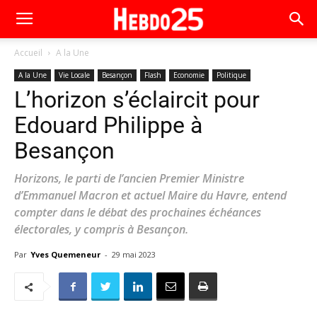
Accueil
A la Une
A la Une
Vie Locale
Besançon
Flash
Economie
Politique
L’horizon s’éclaircit pour
Edouard Philippe à
Besançon
Horizons, le parti de l’ancien Premier Ministre
d’Emmanuel Macron et actuel Maire du Havre, entend
compter dans le débat des prochaines échéances
électorales, y compris à Besançon.
Par
Yves Quemeneur
-
29 mai 2023