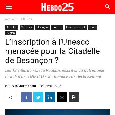
Accueil
A la Une
A la Une
Vie Locale
Besançon
Culture
Environnement
Flash
Région
L’inscription à l’Unesco
menacée pour la Citadelle
de Besançon ?
Les 12 sites du réseau Vauban, inscrites au patrimoine
mondial de l’UNESCO sont menacés de déclassement.
Par
Yves Quemeneur
-
14 février 2022