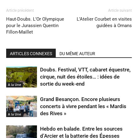
Article précédent
Article suivant
Haut-Doubs. L’Or Olympique
L’Atelier Courbet en visites
pour le Jurassien Quentin
guidées à Ornans
Fillon-Maillet
ARTICLES CONNEXES
DU MÊME AUTEUR
Doubs. Festival, VTT, cabaret équestre,
cirque, nuit des étoiles… : idées de
sortie du week-end
A la Une
Grand Besançon. Encore plusieurs
concerts à vivre pendant les « Mardis
des Rives »
A la Une
Hebdo en balade. Entre les sources
d’Arcier et la batterie des Épesses