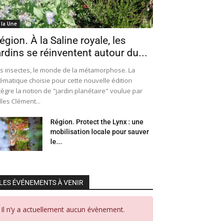
 la Une
égion. À la Saline royale, les
ardins se réinventent autour du...
s insectes, le monde de la métamorphose. La
ématique choisie pour cette nouvelle édition
tègre la notion de "jardin planétaire" voulue par
lles Clément...
Région. Protect the Lynx : une
mobilisation locale pour sauver
le...
LES ÉVÉNEMENTS À VENIR
Il n’y a actuellement aucun évènement.