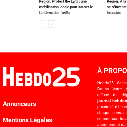
Région. Protect the Lynx : une
Région. À la 
mobilisation locale pour sauver le
se réinvent
fantôme des forêts
insectes
À PROP
Hebdo25 éditi
Doubs. Votre
j
diffusé du d
journal hebdo
Annonceurs
proximité diffus
chaque semaine
commerces locau
Mentions Légales
abonnement dan