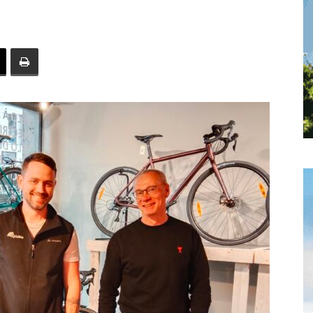
toute
l'info
locale
–