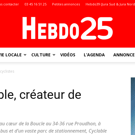
s contacter
03 45 16 51 25
Petites annonces
Hebdo39 (Jura Sud & Jura Nord
VIE LOCALE
CULTURE
VIDÉOS
L’AGENDA
ANNONCES
Doubs
cyclistes
le, créateur de
:
t au cœur de la Boucle au 34-36 rue Proudhon, à
 bus et d’un vaste parc de stationnement, Cyclable