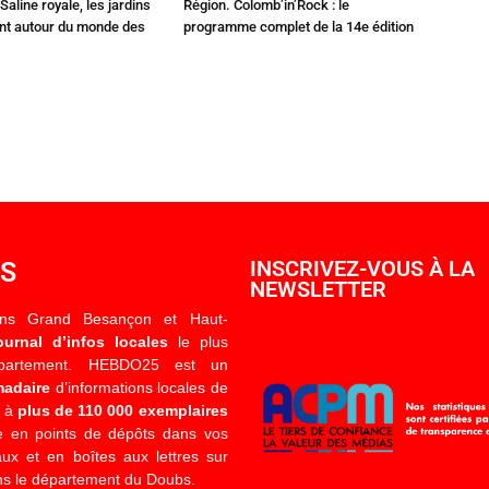
Saline royale, les jardins
Région. Colomb’in’Rock : le
ent autour du monde des
programme complet de la 14e édition
OS
INSCRIVEZ-VOUS À LA
NEWSLETTER
ons Grand Besançon et Haut-
ournal d’infos locales
le plus
épartement. HEBDO25 est un
madaire
d’informations locales de
é à
plus de 110 000 exemplaires
 en points de dépôts dans vos
x et en boîtes aux lettres sur
s le département du Doubs.