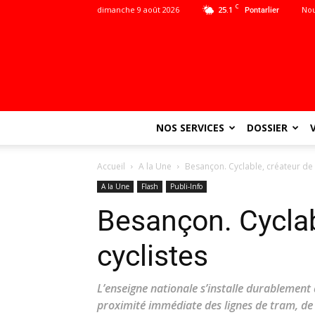
C
dimanche 9 août 2026
25.1
Nou
Pontarlier
NOS SERVICES
DOSSIER
Accueil
A la Une
Besançon. Cyclable, créateur de 
A la Une
Flash
Publi-Info
Besançon. Cyclab
cyclistes
L’enseigne nationale s’installe durablemen
proximité immédiate des lignes de tram, de