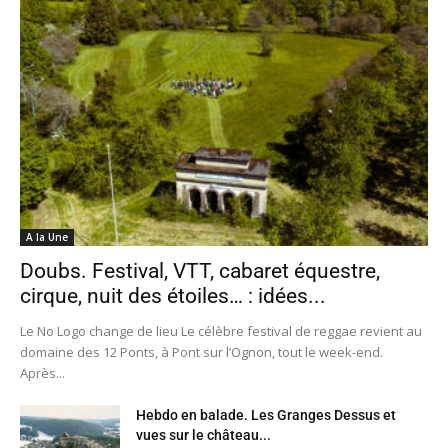
A la Une
Doubs. Festival, VTT, cabaret équestre,
cirque, nuit des étoiles… : idées...
Le No Logo change de lieu Le célèbre festival de reggae revient au
domaine des 12 Ponts, à Pont sur l’Ognon, tout le week-end.
Après...
Hebdo en balade. Les Granges Dessus et
vues sur le château...