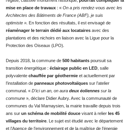
l’église, classée monument historique,
pourrait compliquer la
mise en place de travaux
: «
On a pris rendez-vous avec les
Architectes des Bâtiments de France (ABF), je suis
optimiste ».
En fonction des résultats, il est envisagé de
réaménager le terrain dédié aux locataires
avec des
plantations et des nichoirs en liaison avec la Ligue pour la
Protection des Oiseaux (LPO).
Depuis 2018, la commune de
500 habitants
poursuit sa
transition énergétique :
éclairage public en LED
, salle
polyvalente
chauffée par géothermie
et actuellement par
l’installation de
panneaux photovoltaïques
sur l’atelier
communal. «
D’ici un an, on aura
deux éoliennes
sur la
commune
», déclare Didier Aubry. Avec la communauté de
communes du Val Marnaysien, la mairie travaille depuis trois
ans sur
un schéma de mobilité douce
visant à relier
les 45
villages du territoire
. Le sujet est étudié avec le département
et l’Agence de l’environnement et de la maîtrise de l’énergie