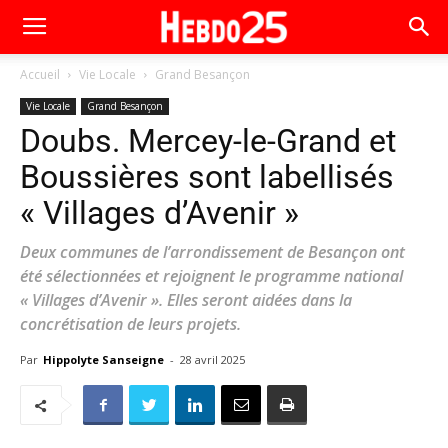
Accueil
Vie Locale
Grand Besançon
Vie Locale
Grand Besançon
Doubs. Mercey-le-Grand et
Boussières sont labellisés
« Villages d’Avenir »
Deux communes de l’arrondissement de Besançon ont
été sélectionnées et rejoignent le programme national
« Villages d’Avenir ». Elles seront aidées dans la
concrétisation de leurs projets.
Par
Hippolyte Sanseigne
-
28 avril 2025