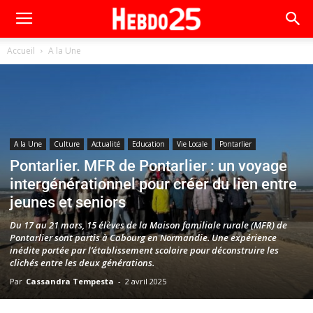
Accueil
A la Une
A la Une
Culture
Actualité
Education
Vie Locale
Pontarlier
Pontarlier. MFR de Pontarlier : un voyage
intergénérationnel pour créer du lien entre
jeunes et seniors
Du 17 au 21 mars, 15 élèves de la Maison familiale rurale (MFR) de
Pontarlier sont partis à Cabourg en Normandie. Une expérience
inédite portée par l’établissement scolaire pour déconstruire les
clichés entre les deux générations.
Par
Cassandra Tempesta
-
2 avril 2025