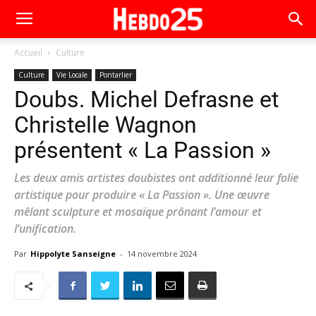
Accueil
Culture
Culture
Vie Locale
Pontarlier
Doubs. Michel Defrasne et
Christelle Wagnon
présentent « La Passion »
Les deux amis artistes doubistes ont additionné leur folie
artistique pour produire « La Passion ». Une œuvre
mêlant sculpture et mosaïque prônant l’amour et
l’unification.
Par
Hippolyte Sanseigne
-
14 novembre 2024