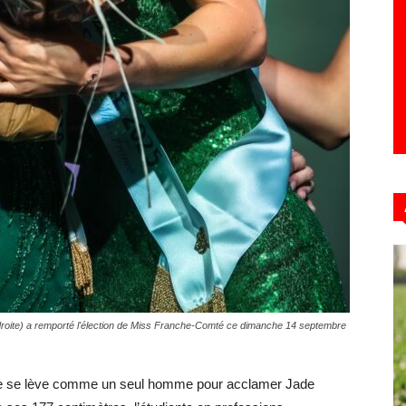
roite) a remporté l'élection de Miss Franche-Comté ce dimanche 14 septembre
ône se lève comme un seul homme pour acclamer Jade