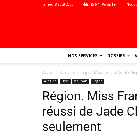
C
samedi 8 août 2026
25.6
Nous 
Pontarlier
NOS SERVICES
DOSSIER
Accueil
A la Une
Région. Miss Franche-Comté : le p
A la Une
Flash
Vie Locale
Région
Région. Miss Fra
réussi de Jade Ch
seulement