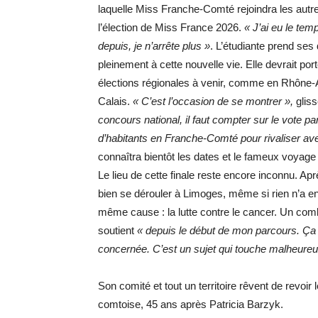
laquelle Miss Franche-Comté rejoindra les autre
l’élection de Miss France 2026.
« J’ai eu le tem
depuis, je n’arrête plus »
. L’étudiante prend ses
pleinement à cette nouvelle vie. Elle devrait po
élections régionales à venir, comme en Rhône
Calais.
« C’est l’occasion de se montrer »,
gliss
concours national, il faut compter sur le vote p
d’habitants en Franche-Comté pour rivaliser av
connaîtra bientôt les dates et le fameux voyage
Le lieu de cette finale reste encore inconnu. A
bien se dérouler à Limoges, même si rien n’a en
même cause : la lutte contre le cancer. Un comb
soutient
« depuis le début de mon parcours. Ça 
concernée. C’est un sujet qui touche malheure
Son comité et tout un territoire rêvent de revoi
comtoise, 45 ans après Patricia Barzyk.