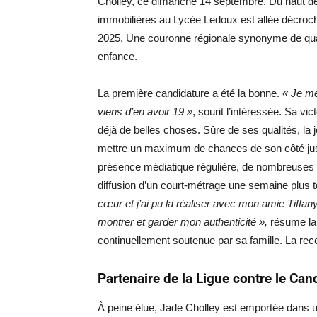
Cholley, ce dimanche 14 septembre. Du haut de 
immobilières au Lycée Ledoux est allée décroch
2025. Une couronne régionale synonyme de qual
enfance.
La première candidature a été la bonne.
« Je me
viens d’en avoir 19 »
, sourit l’intéressée. Sa v
déjà de belles choses. Sûre de ses qualités, la
mettre un maximum de chances de son côté jusqu’
présence médiatique régulière, de nombreuses p
diffusion d’un court-métrage une semaine plus 
cœur et j’ai pu la réaliser avec mon amie Tiffany
montrer et garder mon authenticité »,
résume la 
continuellement soutenue par sa famille. La rece
Partenaire de la Ligue contre le Can
À peine élue, Jade Cholley est emportée dans 