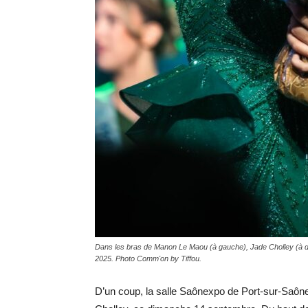
Dans les bras de Manon Le Maou (à gauche), Jade Cholley (à d
2025. Photo Comm'on by Tiffou.
D’un coup, la salle Saônexpo de Port-sur-Sa