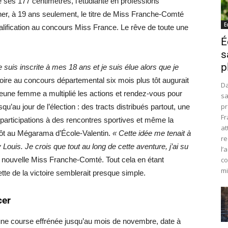
ses 177 centimètres, l’étudiante en professions
er, à 19 ans seulement, le titre de Miss Franche-Comté
E
ification au concours Miss France. Le rêve de toute une
É
s
p
 suis inscrite à mes 18 ans et je suis élue alors que je
ictoire au concours départemental six mois plus tôt augurait
Da
 jeune femme a multiplié les actions et rendez-vous pour
sa
pr
au jour de l’élection : des tracts distribués partout, une
Fr
articipations à des rencontres sportives et même la
at
tôt au Mégarama d’École-Valentin.
« Cette idée me tenait à
re
 Louis. Je crois que tout au long de cette aventure, j’ai su
l’
nouvelle Miss Franche-Comté. Tout cela en étant
co
mi
tte de la victoire semblerait presque simple.
cer
une course effrénée jusqu’au mois de novembre, date à