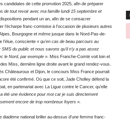
s candidates de cette promotion 2025, afin de préparer
ps de tout revoir avec ma famille lundi 15 septembre et
 dispositions pendant un an, afin de se consacrer
rter l’écharpe franc-comtoise à l’occasion de plusieurs autres
-Alpes, Bourgogne et même jusque dans le Nord-Pas-de-
e l’élue, consciente
« qu’en cas de beau parcours au
ar SMS du public et nous savons qu’il n’y a pas assez
ec le Nord, par exemple »
. Miss Franche-Comté voit loin et
 des Miss, dernière ligne droite avant le grand rendez-vous.
près Châteauroux et Dijon, le concours Miss France pourrait
core été confirmé. Où que ce soit, Jade Cholley défend la
at, en partenariat avec La Ligue contre le Cancer, qu’elle
a été une évidence pour moi car je suis directement
usement encore de trop nombreux foyers ».
r le diadème national briller au-dessus d’une femme franc-