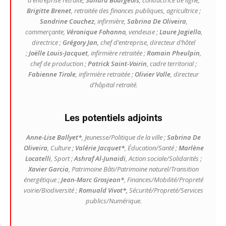
d’entreprise retraité,
Sandra Bourgeois
, conductrice de ligne,
Brigitte Brenet
, retraitée des finances publiques, agricultrice ;
Sandrine Couchez
, infirmière,
Sabrina De Oliveira
,
commerçante,
Véronique Fohanno
, vendeuse ;
Laure Jagiello
,
directrice ;
Grégory Jan
, chef d’entreprise, directeur d’hôtel
;
Joëlle Louis-Jacquet
, infirmière retraitée ;
Romain Pheulpin
,
chef de production ;
Patrick Saint-Voirin
, cadre territorial ;
Fabienne Tirole
, infirmière retraitée ;
Olivier Volle
, directeur
d’hôpital retraité.
Les potentiels adjoints
Anne-Lise Ballyet*
, Jeunesse/Politique de la ville ;
Sabrina De
Oliveira
, Culture ;
Valérie Jacquet*
, Éducation/Santé ;
Marlène
Locatelli
, Sport ;
Ashraf Al-Junaidi
, Action sociale/Solidarités ;
Xavier Garcia
, Patrimoine Bâti/Patrimoine naturel/Transition
énergétique ;
Jean-Marc Grosjean*
, Finances/Mobilité/Propreté
voirie/Biodiversité ;
Romuald Vivot*,
Sécurité/Propreté/Services
publics/Numérique.