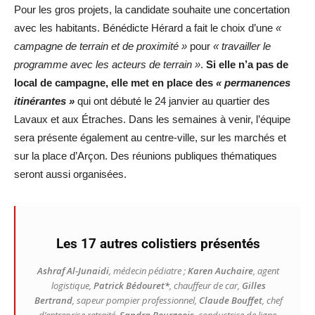
Pour les gros projets, la candidate souhaite une concertation
avec les habitants. Bénédicte Hérard a fait le choix d’une
«
campagne de terrain et de proximité »
pour
« travailler le
programme avec les acteurs de terrain »
.
Si elle n’a pas de
local de campagne, elle
met en place des
« permanences
itinérantes »
qui ont débuté le 24 janvier au quartier des
Lavaux et aux Étraches. Dans les semaines à venir, l’équipe
sera présente également au centre-ville, sur les marchés et
sur la place d’Arçon. Des réunions publiques thématiques
seront aussi organisées.
Les 17 autres colistiers présentés
Ashraf Al-Junaidi
, médecin pédiatre ;
Karen Auchaire
, agent
logistique,
Patrick Bédouret*
, chauffeur de car,
Gilles
Bertrand
, sapeur pompier professionnel,
Claude Bouffet
, chef