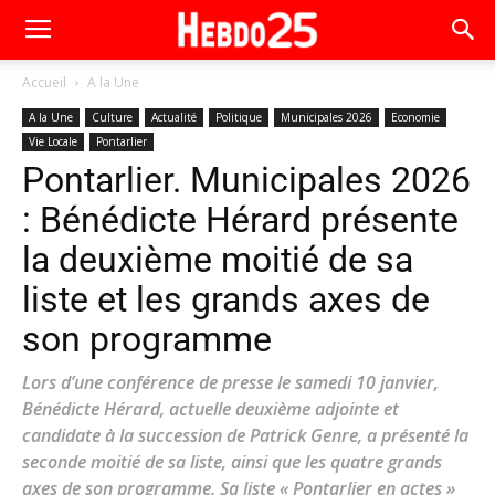
Accueil
A la Une
A la Une
Culture
Actualité
Politique
Municipales 2026
Economie
Vie Locale
Pontarlier
Pontarlier. Municipales 2026
: Bénédicte Hérard présente
la deuxième moitié de sa
liste et les grands axes de
son programme
Lors d’une conférence de presse le samedi 10 janvier,
Bénédicte Hérard, actuelle deuxième adjointe et
candidate à la succession de Patrick Genre, a présenté la
seconde moitié de sa liste, ainsi que les quatre grands
axes de son programme. Sa liste « Pontarlier en actes »