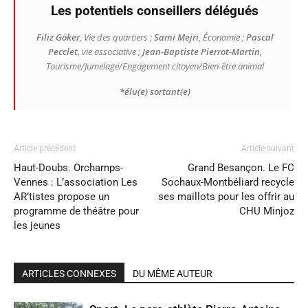
Les potentiels conseillers délégués
Filiz Göker
, Vie des quartiers ;
Sami Mejri
, Économie ;
Pascal
Pecclet
, vie associative ;
Jean-Baptiste Pierrot-Martin
,
Tourisme/Jumelage/Engagement citoyen/Bien-être animal
*élu(e) sortant(e)
Article précédent
Article suivant
Haut-Doubs. Orchamps-
Grand Besançon. Le FC
Vennes : L’association Les
Sochaux-Montbéliard recycle
AR’tistes propose un
ses maillots pour les offrir au
programme de théâtre pour
CHU Minjoz
les jeunes
ARTICLES CONNEXES
DU MÊME AUTEUR