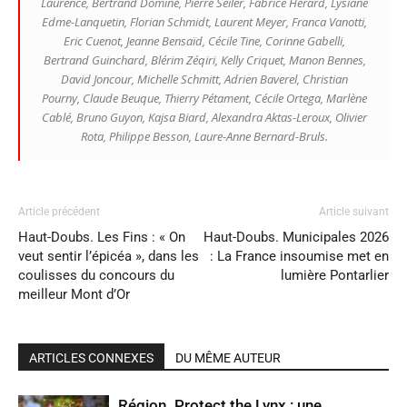
Laurence, Bertrand Dominé, Pierre Seiler, Fabrice Hérard, Lysiane
Edme-Lanquetin, Florian Schmidt, Laurent Meyer, Franca Vanotti,
Eric Cuenot, Jeanne Bensaïd, Cécile Tine, Corinne Gabelli,
Bertrand Guinchard, Blérim Zéqiri, Kelly Criquet, Manon Bennes,
David Joncour, Michelle Schmitt, Adrien Baverel, Christian
Pourny, Claude Beuque, Thierry Pétament, Cécile Ortega, Marlène
Cablé, Bruno Guyon, Kajsa Biard, Alexandra Aktas-Leroux, Olivier
Rota, Philippe Besson, Laure-Anne Bernard-Bruls.
Article précédent
Article suivant
Haut-Doubs. Les Fins : « On
Haut-Doubs. Municipales 2026
veut sentir l’épicéa », dans les
: La France insoumise met en
coulisses du concours du
lumière Pontarlier
meilleur Mont d’Or
ARTICLES CONNEXES
DU MÊME AUTEUR
Région. Protect the Lynx : une