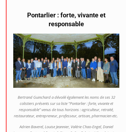
Pontarlier : forte, vivante et
responsable
Bertrand Guinchard a dévoilé également les noms de ses 32
colistiers présents sur sa liste “Pontarlier : forte, vivante et
responsable” venus de tous horizons : agriculteur, retraité,
restaurateur, entrepreneur, professeur, artisan, pharmacien etc.
Adrien Baverel, Louise Jeannier, Valérie Chao-Engel, Daniel