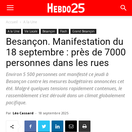
Accueil
A la Une
A la Une
Vie Locale
Besançon
Flash
Grand Besançon
Besançon. Manifestation du
18 septembre : près de 7000
personnes dans les rues
Environ 5 500 personnes ont manifesté ce jeudi à
Besançon contre les mesures budgétaires annoncées cet
été. Malgré quelques tensions rapidement contenues, le
rassemblement s’est déroulé dans un climat globalement
pacifique.
Par
Léo Cassard
-
18 septembre 2025