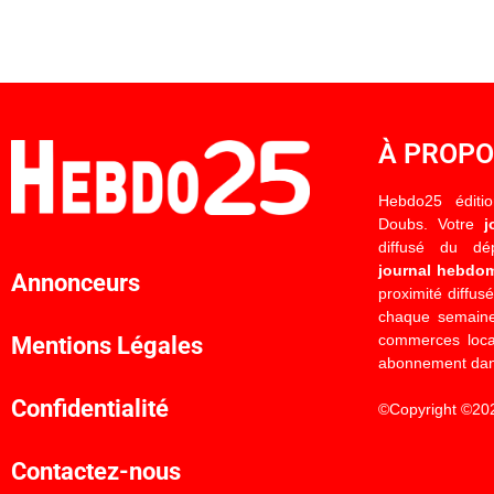
À PROP
Hebdo25 éditi
Doubs. Votre
j
diffusé du d
journal hebdo
Annonceurs
proximité diffus
chaque semaine
commerces locau
Mentions Légales
abonnement dan
Confidentialité
©Copyright ©20
Contactez-nous