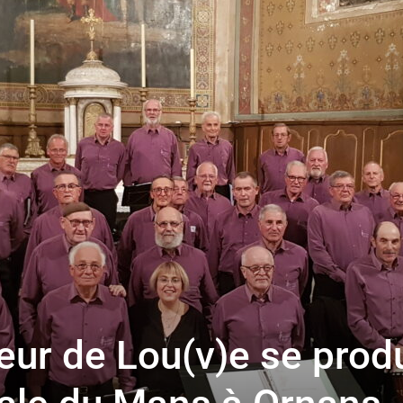
toute
l'info
locale
eur de Lou(v)e se prod
–