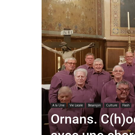
A la Une
Vie Locale
Besançon
Culture
Flash
Ornans. C(h)o