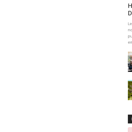
H
D
Le
no
pu
em