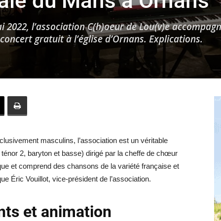
ale du Mans à Ornans
i 2022, l’association C(h)oeur de Lou(v)e accompag
oncert gratuit à l’église d’Ornans. Explications.
Hebdo25
usivement masculins, l’association est un véritable
ténor 2, baryton et basse) dirigé par la cheffe de chœur
tique et comprend des chansons de la variété française et
e Éric Vouillot, vice-président de l’association.
ants et animation