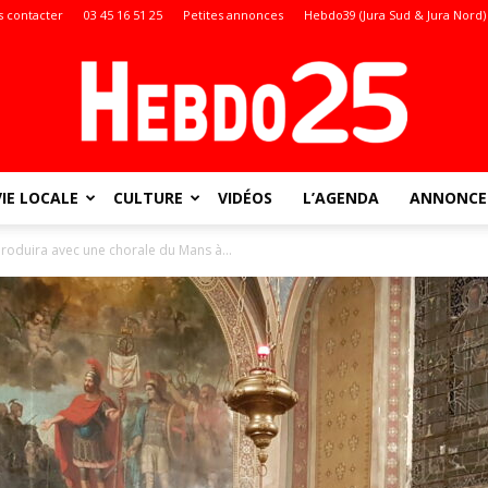
 contacter
03 45 16 51 25
Petites annonces
Hebdo39 (Jura Sud & Jura Nord)
VIE LOCALE
CULTURE
VIDÉOS
L’AGENDA
ANNONCES
Doubs
roduira avec une chorale du Mans à...
: