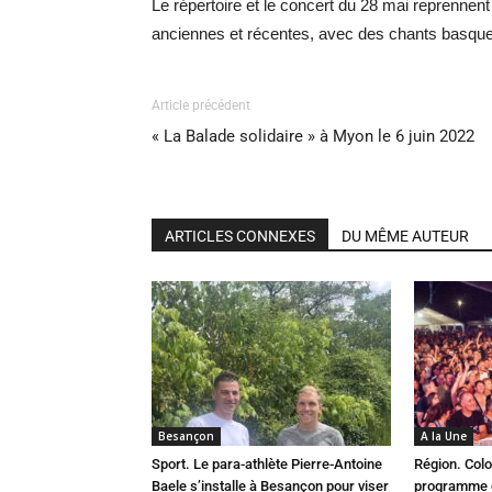
Le répertoire et le concert du 28 mai reprennen
anciennes et récentes, avec des chants basqu
Article précédent
« La Balade solidaire » à Myon le 6 juin 2022
ARTICLES CONNEXES
DU MÊME AUTEUR
Besançon
A la Une
Sport. Le para-athlète Pierre-Antoine
Région. Colo
Baele s’installe à Besançon pour viser
programme c