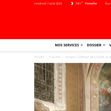
C
vendredi 7 août 2026
14.1
Nous
Pontarlier
NOS SERVICES
DOSSIER
Accueil
A la Une
Ornans. C(h)oeur de Lou(v)e se p