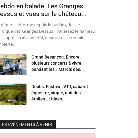
ebdo en balade. Les Granges
essus et vues sur le château...
 départ s'effectue depuis le parking du site
rdique des Granges Dessus. Traversez le hameau
is, après la maison n°4, empruntez le chemin
pierré...
Grand Besançon. Encore
plusieurs concerts à vivre
pendant les « Mardis des...
Doubs. Festival, VTT, cabaret
équestre, cirque, nuit des
étoiles… : idées...
LES ÉVÉNEMENTS À VENIR