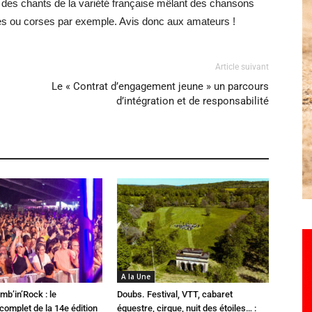
t des chants de la variété française mêlant des chansons
es ou corses par exemple. Avis donc aux amateurs !
Article suivant
Le « Contrat d’engagement jeune » un parcours
d’intégration et de responsabilité
A la Une
mb’in’Rock : le
Doubs. Festival, VTT, cabaret
omplet de la 14e édition
équestre, cirque, nuit des étoiles… :